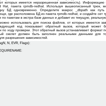
, от которых имеется неразрешенная зависимость). Информацию 
 Hat, пакета rpmdb-redhat. Используя вышеописанный трюк, м
у БД одновременно. Определите макрос _dbpath как путь "/us
то еще, где расположена БД из пакета rpmdb-redhat, и создайте сет 
е по пакетам в экстра-базе данных и добавит их текущую, реальну
 можно использовать для поиска файлов, от которых имеются за
ледующий код показывает обратный вызов, который может б
и по ходу проверки. Этот обратный вызов устанавливает формат п
ый скелет должен быть заполнен реальными данными для то
для разрешения зависимостей.
agN, N, EVR, Flags):
REQUIRENAME: