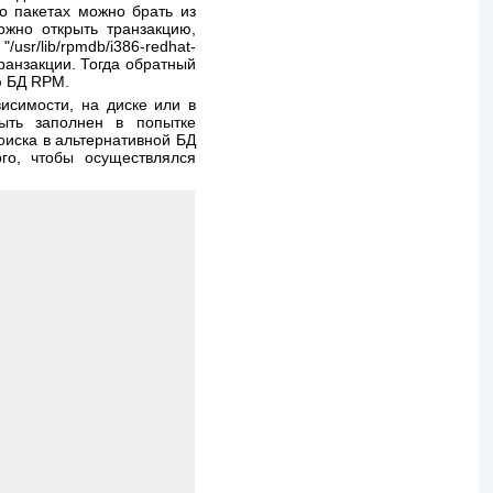
о пакетах можно брать из
ожно открыть транзакцию,
r/lib/rpmdb/i386-redhat-
транзакции. Тогда обратный
ю БД RPM.
висимости, на диске или в
ыть заполнен в попытке
оиска в альтернативной БД
го, чтобы осуществлялся