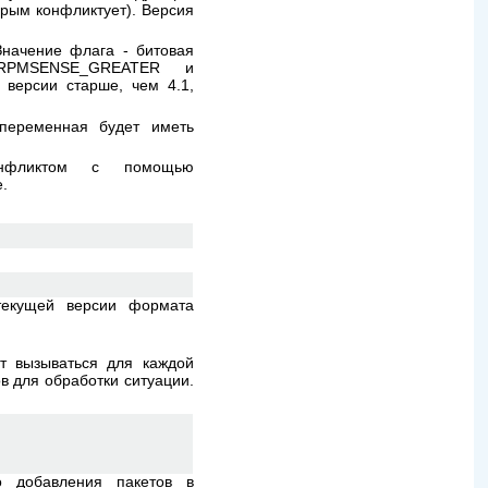
орым конфликтует). Версия
Значение флага - битовая
.RPMSENSE_GREATER и
 версии старше, чем 4.1,
 переменная будет иметь
онфликтом с помощью
.
текущей версии формата
т вызываться для каждой
в для обработки ситуации.
о добавления пакетов в