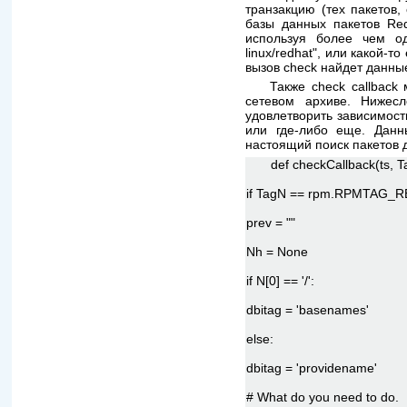
транзакцию (тех пакетов
базы данных пакетов Red
используя более чем одн
linux/redhat", или какой-
вызов check найдет данны
Также check callback
сетевом архиве. Нижес
удовлетворить зависимост
или где-либо еще. Данн
настоящий поиск пакетов 
def checkCallback(ts, T
if TagN == rpm.RPMTAG_
prev = ""
Nh = None
if N[0] == '/':
dbitag = 'basenames'
else:
dbitag = 'providename'
# What do you need to do.