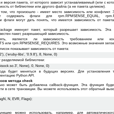
и версия пакета, от которого зависит устанавливаемый (или с кот
мость от библиотеки или другого файла (а не пакета целиком).
 том, что произошло - имеет место зависимость или конфликт. 
ет содержать флаги для rpm.RPMSENSE_EQUAL, rpm
флаги могут дать понять, что имеется зависимость от пакета
ackage именует пакет, который разрешает зависимость. Эта
звестен пакет, разрешающий зависимость.
ять, является ли зависимость требованием или к
 или rpm.RPMSENSE_REQUIRES. Это возможные значения sense
исок показывает зависимость от пакета:
2'), ('eruby-libs', '0.9.8'), 8, None, 0)
от разделяемой библиотеки:
'libpisock.so.3', None), 0, None, 0)
да будет меняться в будущих версиях. Для установления 
ентацию Python API.
ызов метода check
но может быть добавлена callback-функция. Эта функция буде
и в сете транзакции. Вы можете использовать этот обратный вызо
agN, N, EVR, Flags):
функцию можно использовать, например, для автоматическог