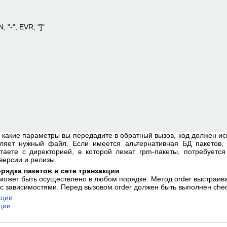
, "-", EVR, "]"
, какие параметры вы передадите в обратный вызов, код должен иск
вляет нужный файл. Если имеется альтернативная БД пакетов,
таете с директорией, в которой лежат rpm-пакеты, потребуетс
версии и релизы.
орядка пакетов в сете транзакции
 может быть осуществлено в любом порядке. Метод order выстраива
и с зависимостями. Перед вызовом order должен быть выполнен che
кции
ции