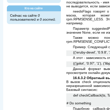
последовательность - имя 
не выводится, если зависи
Кто на сайте
needsFlags говорят о
маска, которая мож
Сейчас на сайте
0
rpm.RPMSENSE_LESS. Эти 
пользователей
и
0 гостей
.
например.
Параметр suggestedP
значение None, если не и
Также можно пон
rpm.RPMSENSE_CONFLICTS
Пример. Следующий сп
(('eruby-devel', '0.9.8', '
А этот - зависимость 
(('jpilot', '0.97', '1'), (
Данный формат выво
просмотрите онлайн-докум
16.6.3.2 Обратный в
В вызов check опциональ
неразрешенной зависимост
Базовый синтаксис:
def checkCallback(ts, T
# Do something
Подобную callback-