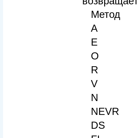
возвращает
Метод
A
E
O
R
V
N
NEVR
DS