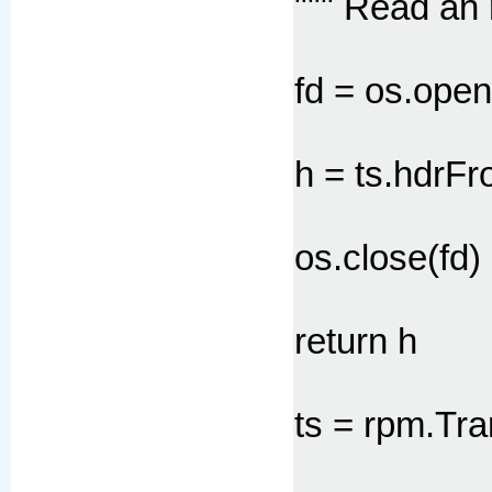
""" Read an 
fd = os.ope
h = ts.hdrF
os.close(fd)
return h
ts = rpm.Tra