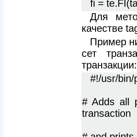
fi = te.FI
Для мето
качестве ta
Пример ни
сет транз
транзакции:
#!/usr/bin
# Adds all 
transaction
# and prints