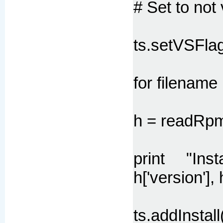
# Set to not
ts.setVSF
for filename 
h = readRpm
print "Ins
h['version'], 
ts.addInstall(