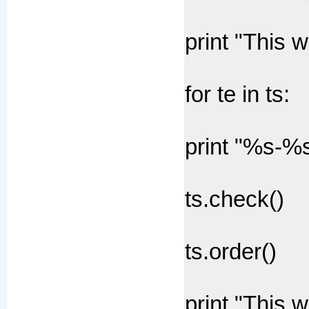
print "This wi
for te in ts:
print "%s-%s
ts.check()
ts.order()
print "This wi