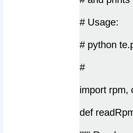
# Usage:
# python te.
#
import rpm, 
def readRpm