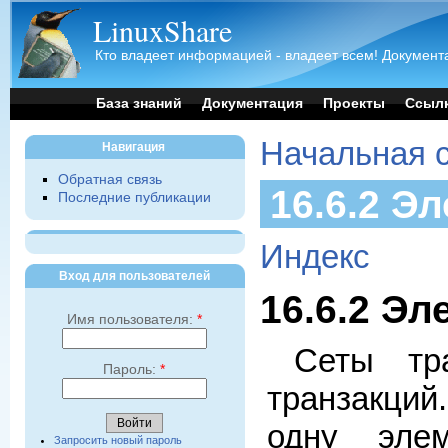
LinuxShare
Кто владеет информацией - владеет всем! Документа
База знаний
Документация
Проекты
Ссыл
Начальная 
Навигация
Обратная связь
16.6.2 Э
Последние публикации
Индекс
Вход для пользователей
16.6.2 Э
Имя пользователя:
*
Сеты тр
Пароль:
*
транзакций
одну эле
Запросить новый пароль