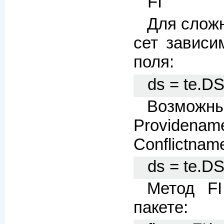
FI
Для слож
сет зависи
поля:
ds = te.D
Возможн
Providenam
Conflictnam
ds = te.DS
Метод F
пакете: