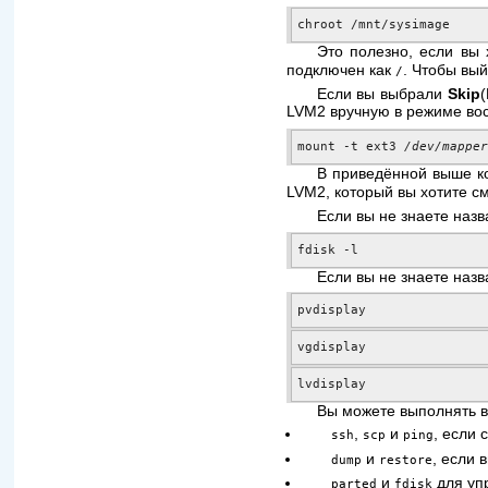
chroot /mnt/sysimage
Это полезно, если вы 
подключен как
. Чтобы вы
/
Если вы выбрали
Skip
LVM2 вручную в режиме вос
mount -t ext3 
/dev/mappe
В приведённой выше к
LVM2, который вы хотите с
Если вы не знаете наз
fdisk -l
Если вы не знаете наз
pvdisplay
vgdisplay
lvdisplay
Вы можете выполнять в
,
и
, если 
ssh
scp
ping
и
, если 
dump
restore
и
для уп
parted
fdisk