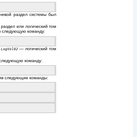
рневой раздел системы был
 раздел или логический том
ив следующую команду:
— логический том
-LogVol02
в следующую команду:
нив следующие команды: