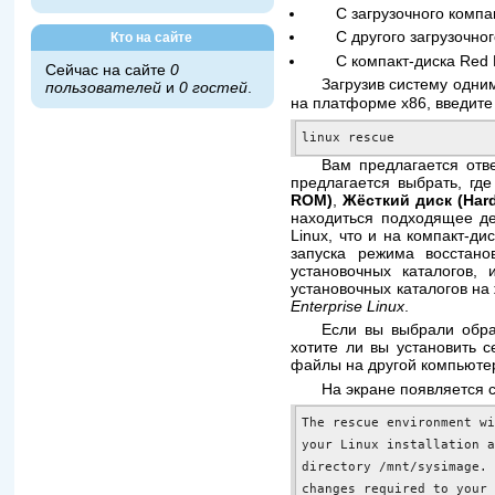
С загрузочного компа
С другого загрузочно
Кто на сайте
С компакт-диска Red 
Сейчас на сайте
0
Загрузив систему одни
пользователей
и
0 гостей
.
на платформе x86, введите
linux rescue
Вам предлагается отв
предлагается выбрать, гд
ROM)
,
Жёсткий диск (Hard
находиться подходящее де
Linux, что и на компакт-ди
запуска режима восстано
установочных каталогов,
установочных каталогов на
Enterprise Linux
.
Если вы выбрали обра
хотите ли вы установить 
файлы на другой компьютер
На экране появляется
The rescue environment wi
your Linux installation a
directory /mnt/sysimage. 
changes required to your 