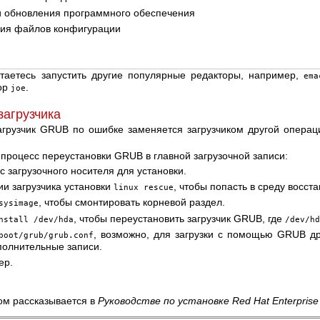
и обновления программного обеспечения
ния файлов конфигурации
таетесь запустить другие популярные редакторы, например,
ema
тор
.
joe
загрузчика
загрузчик GRUB по ошибке заменяется загрузчиком другой операц
процесс переустановки GRUB в главной загрузочной записи:
с загрузочного носителя для установки.
ии загрузчика установки
, чтобы попасть в среду восст
linux rescue
, чтобы смонтировать корневой раздел.
sysimage
, чтобы переустановить загрузчик GRUB, где
nstall /dev/hda
/dev/h
, возможно, для загрузки с помощью GRUB д
boot/grub/grub.conf
полнительные записи.
ер.
ом рассказывается в
Руководстве по установке Red Hat Enterprise