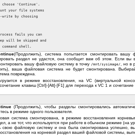
 choose 'Continue'.

unt your file systems

-write by choosing

rocess fails you can

ep will be skipped and

a command shell.
ntinue
(Продолжить), система попытается смонтировать вашу 
ировать раздел не удастся, она сообщит вам об этом. Если вы
монтировать вашу файловую систему в точку
, но в
/mnt/sysimage/
тить), ваша файловая система не будет смонтирована. Выбир
стема повреждена.
агрузится в режиме восстановления, на VC (виртуальной конс
 сочетание клавиш
[Ctrl]
-
[Alt]
-
[F1]
для перехода к VC 1 и сочетание
tinue
(Продолжить), чтобы разделы смонтировались автоматич
тесь в режиме одного пользователя.
овая система смонтирована, в режиме восстановления корнев
л, а не тот, что используется при работе в обычном режиме (на у
ь свою файловую систему и она была смонтирована успешно, вы
восстановления на корневой раздел вашей файловой системы, вы