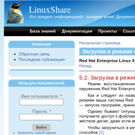
LinuxShare
Кто владеет информацией - владеет всем! Документ
База знаний
Документация
Проекты
Ссыл
Начальная страница
Навигация
Загрузка в режиме
Обратная связь
Последние публикации
Red Hat Enterprise Linu
Назад
5.2. Загрузка в реж
Вход для пользователей
Режим восстановления
окружение Red Hat Enterpr
Как и следует из наз
Имя пользователя:
*
режиме ваша система Red H
— запуска программ, хране
Однако бывают ситуаци
Пароль:
*
получаете доступ к файлам
жёстком диске, даже если вы
Чтобы загрузиться в р
способов
[1]
:
Запросить новый пароль