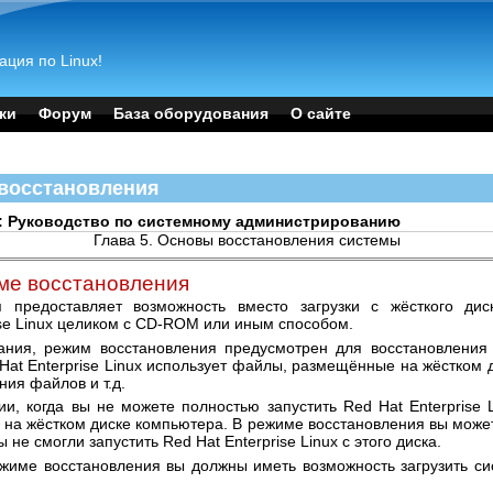
ация по Linux!
ки
Форум
База оборудования
О сайте
 восстановления
x 4: Руководство по системному администрированию
Глава 5. Основы восстановления системы
име восстановления
 предоставляет возможность вместо загрузки с жёсткого дис
ise Linux целиком с CD-ROM или иным способом.
вания, режим восстановления предусмотрен для восстановления
at Enterprise Linux использует файлы, размещённые на жёстком 
ния файлов и т.д.
и, когда вы не можете полностью запустить Red Hat Enterprise L
 на жёстком диске компьютера. В режиме восстановления вы мож
 не смогли запустить Red Hat Enterprise Linux с этого диска.
ежиме восстановления вы должны иметь возможность загрузить с