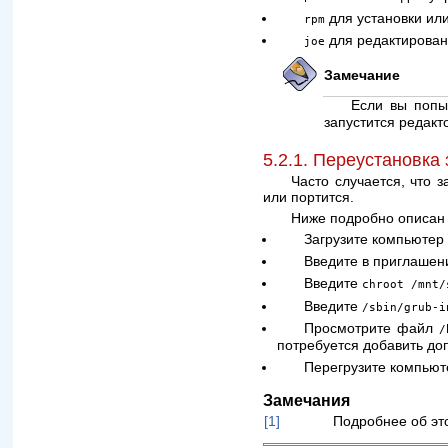
для установки ил
rpm
для редактирова
joe
Замечание
Если вы попы
запустится редак
5.2.1. Переустановка 
Часто случается, что 
или портится.
Ниже подробно описан 
Загрузите компьютер 
Введите в приглашен
Введите
chroot /mnt/
Введите
/sbin/grub-i
Просмотрите файл
/
потребуется добавить до
Перегрузите компьют
Замечания
[1]
Подробнее об эт