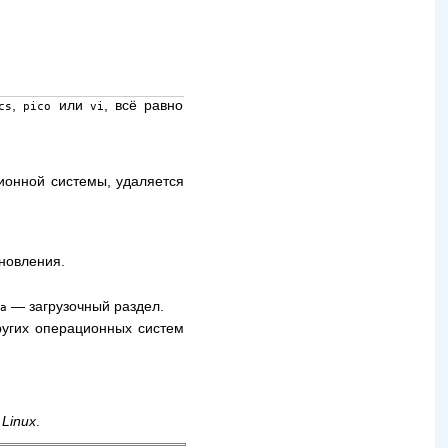
,
или
, всё равно
cs
pico
vi
ионной системы, удаляется
ановления.
— загрузочный раздел.
da
ругих операционных систем
 Linux
.