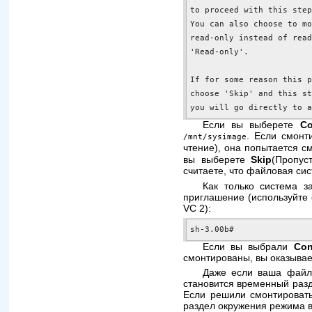
to proceed with this step
You can also choose to mo
read-only instead of read
'Read-only'.

If for some reason this p
choose 'Skip' and this st
you will go directly to 
Если вы выберете
Co
. Если смонт
/mnt/sysimage
чтение), она попытается с
вы выберете
Skip
(Пропус
считаете, что файловая си
Как только система з
приглашение (используйте
VC 2):
sh-3.00b#
Если вы выбрали
Con
смонтированы, вы оказывае
Даже если ваша файл
становится временный разде
Если решили смонтироват
раздел окружения режима 