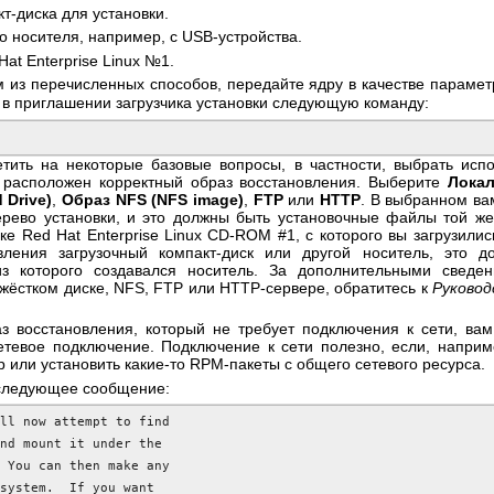
кт-диска для установки.
го носителя, например, с USB-устройства.
Hat Enterprise Linux №1.
м из перечисленных способов, передайте ядру в качестве параме
 в приглашении загрузчика установки следующую команду:
етить на некоторые базовые вопросы, в частности, выбрать исп
е расположен корректный образ восстановления. Выберите
Локал
 Drive)
,
Образ NFS (NFS image)
,
FTP
или
HTTP
. В выбранном в
рево установки, и это должны быть установочные файлы той же 
ске Red Hat Enterprise Linux CD-ROM #1, с которого вы загрузили
вления загрузочный компакт-диск или другой носитель, это 
 из которого создавался носитель. За дополнительными сведе
 жёстком диске, NFS, FTP или HTTP-сервере, обратитесь к
Руковод
з восстановления, который не требует подключения к сети, вам
сетевое подключение. Подключение к сети полезно, если, наприм
 или установить какие-то RPM-пакеты с общего сетевого ресурса.
 следующее сообщение:
ll now attempt to find

nd mount it under the

 You can then make any

system.  If you want
