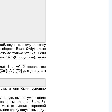
файловую систему в точку
 выберете
Read-Only
(только
 режиме только чтения. Если
айте
Skip
(Пропустить), если
оли) 1 и VC 2 появляется
[Ctrl]
-
[Alt]
-
[F2]
для доступа к
ески, и они были успешно
ым разделом по умолчанию
ровнях выполнения 3 или 5).
 можете сменить корневой
полнив следующую команду: