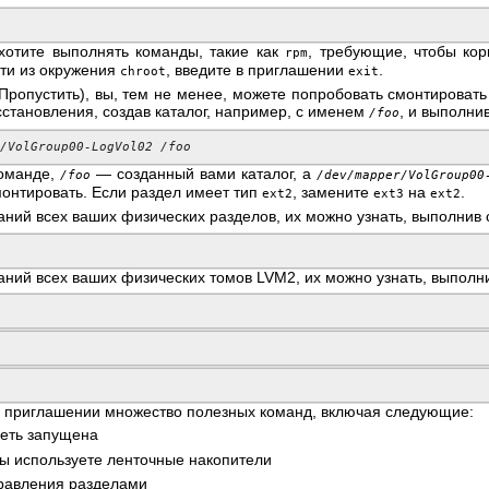
хотите выполнять команды, такие как
, требующие, чтобы ко
rpm
йти из окружения
, введите в приглашении
.
chroot
exit
(Пропустить), вы, тем не менее, можете попробовать смонтировать
становления, создав каталог, например, с именем
, и выполн
/foo
r/VolGroup00-LogVol02
/foo
оманде,
— созданный вами каталог, а
/foo
/dev/mapper/VolGroup00
монтировать. Если раздел имеет тип
, замените
на
.
ext2
ext3
ext2
ваний всех ваших физических разделов, их можно узнать, выполни
ваний всех ваших физических томов LVM2, их можно узнать, выпол
 приглашении множество полезных команд, включая следующие:
сеть запущена
вы используете ленточные накопители
равления разделами