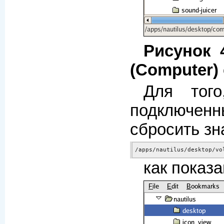
Рисунок 
(Computer)
Для того
подключен
сбросить зн
/apps/nautilus/desktop/vo
как показ