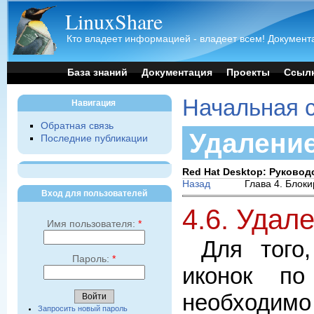
LinuxShare
Кто владеет информацией - владеет всем! Документа
База знаний
Документация
Проекты
Ссыл
Начальная 
Навигация
Обратная связь
Удаление
Последние публикации
Red Hat Desktop: Руково
Назад
Глава 4. Блок
Вход для пользователей
4.6. Удал
Имя пользователя:
*
Для того
Пароль:
*
иконок по
необход
Запросить новый пароль