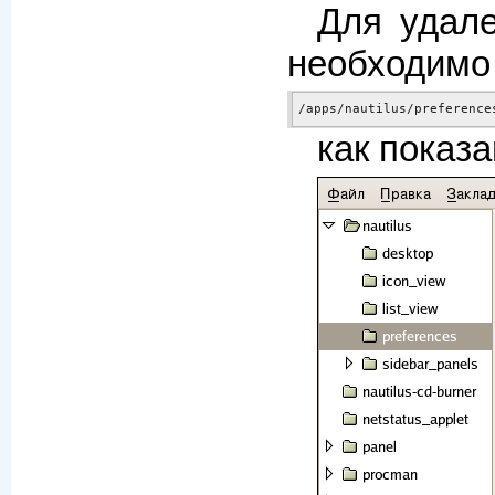
Для удал
необходимо
/apps/nautilus/preference
как показ