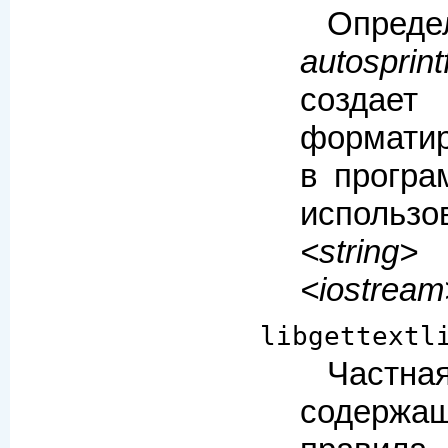
Опре
autosprint
создае
форматир
в програ
использо
<string>
<iostream
libgettextl
Частн
содерж