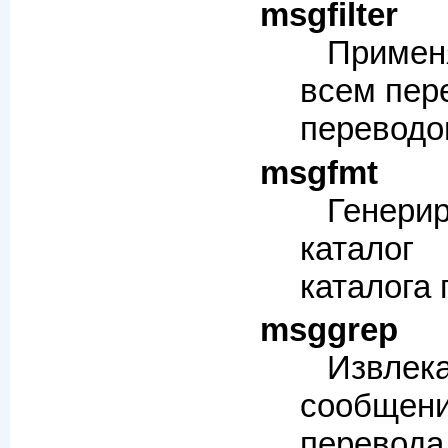
msgfilter
Приме
всем пер
переводо
msgfmt
Генер
каталог
каталога 
msggrep
Извл
сообщен
перев