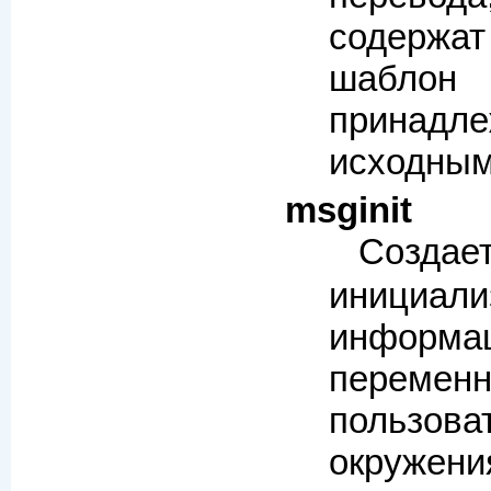
содерж
шаб
принадл
исходным
msginit
Создае
инициал
инфо
пере
пользова
окружени