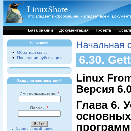
LinuxShare
Кто владеет информацией - владеет всем! Документа
База знаний
Документация
Проекты
Ссыл
Начальная 
Навигация
Обратная связь
6.30. Get
Последние публикации
Linux From
Вход для пользователей
Версия 6.
Имя пользователя:
*
Глава 6. 
Пароль:
*
основных
программ
Запросить новый пароль