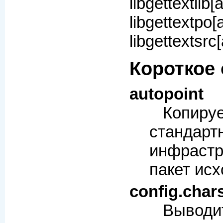
libgettextlib[
libgette
libgettextsrc[
Короткое
autopoint
Копи
стандарт
инфрастр
пакет исх
config.char
Выво