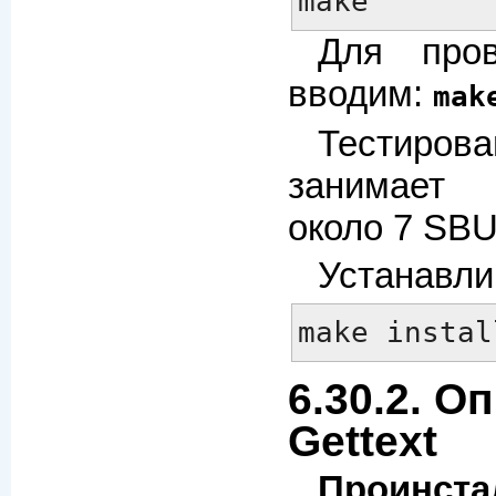
make
Для пров
вводим:
mak
Тестиро
занимает 
около 7 SBU
Устанавли
make instal
6.30.2. О
Gettext
Проинста