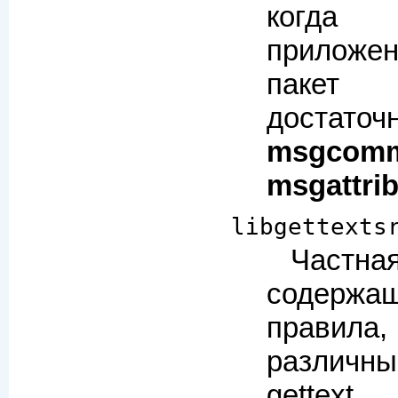
когда
приложе
пакет
достато
msgcom
msgattri
libgettexts
Частн
содерж
правила
различн
gette