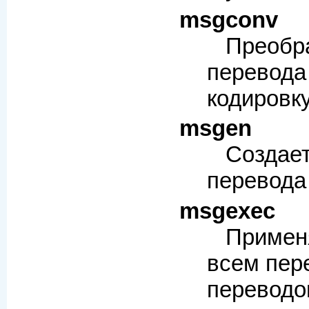
msgconv
Преоб
перев
кодировку
msgen
Созд
перевода 
msgexec
Примен
всем пер
переводо