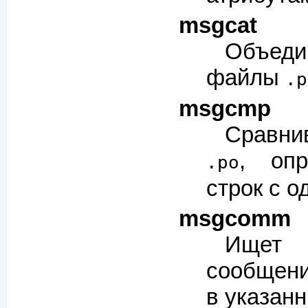
msgcat
Объеди
файлы
.p
msgcmp
Сравни
, опр
.po
строк с о
msgcomm
Ищет
сообщени
в указан