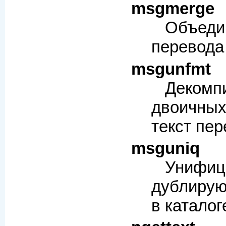
msgmerge
Объе
перевода
msgunfmt
Декомп
двоичны
текст пер
msguniq
Унифиц
дублиру
в каталог