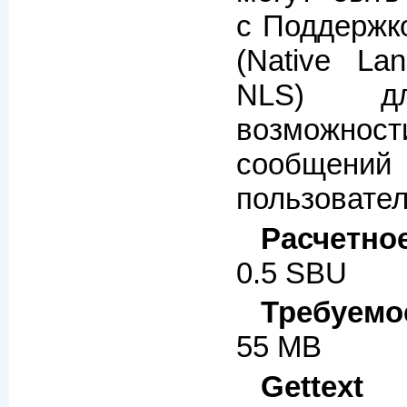
с Поддержк
(Native La
NLS) дл
возможн
сообщен
пользовател
Расчетно
0.5 SBU
Требуемо
55 MB
Gettext