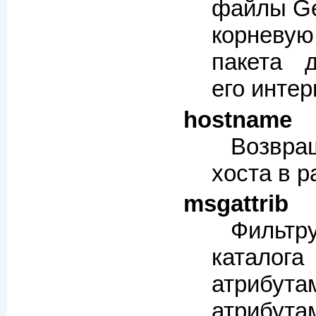
файлы Ge
корнев
пакета 
его инте
hostname
Возвра
хоста в 
msgattrib
Фильт
каталога
атрибут
атрибута