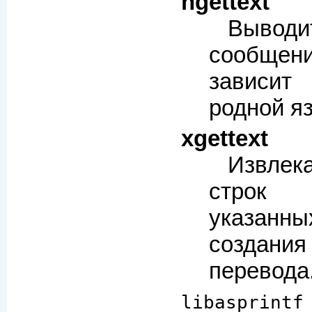
ngettext
Выво
сообщен
зависит
родной яз
xgettext
Извле
строк 
указанны
созда
перевода
libasprintf