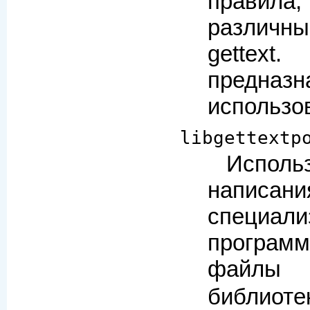
правила
различн
gette
предназн
использо
libgettextp
Испо
написани
специали
програ
фай
библиоте