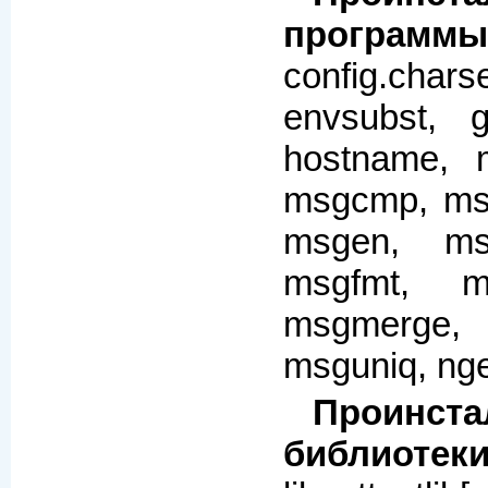
программы
config.char
envsubst, ge
hostname, m
msgcmp, ms
msgen, msg
msgfmt, ms
msgmerg
msguniq, nge
Проинста
библиотеки