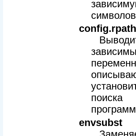
зависиму
символов
config.rpat
Выво
завис
переменн
описы
устано
поиска
программ
envsubst
Замен