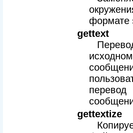
окружен
формате s
gettext
Перево
исход
сообще
пользов
перево
сообщени
gettextize
Копиру