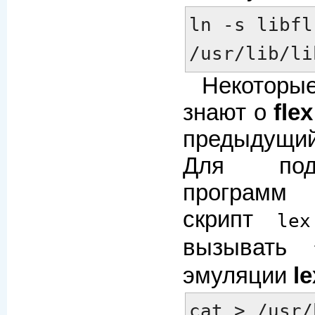
ln -s libfl.
/usr/lib/li
Некоторы
знают о
flex
предыдущ
Для под
программ 
скрипт
lex
вызывать
эмуляции
le