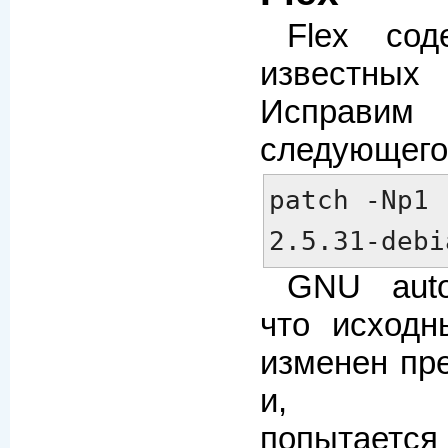
Flex сод
известн
Исправим
следующего
patch -Np1 
2.5.31-debi
GNU auto
что исходн
изменен пр
и, соот
попытае