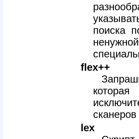
разнооб
указыва
поиска п
ненужн
специаль
flex++
Запраш
которая
исклю
сканеров
lex