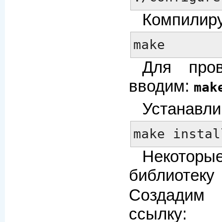
Компилиру
make
Для пров
вводим:
mak
Устанавли
make instal
Некотор
библиотек
Создадим
ссылку: