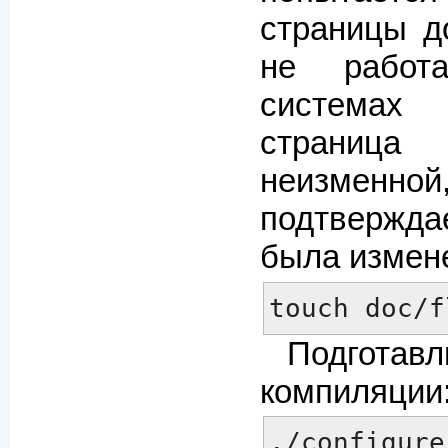
страницы д
не работ
система
страни
неизмен
подтвержд
была измен
touch doc/f
Подготав
компиляции
./configure