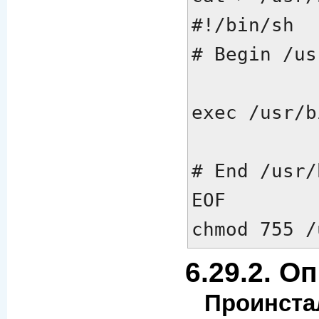
#!/bin/sh

# Begin /us
exec /usr/b
# End /usr/
EOF

chmod 755 /
6.29.2. О
Проинста