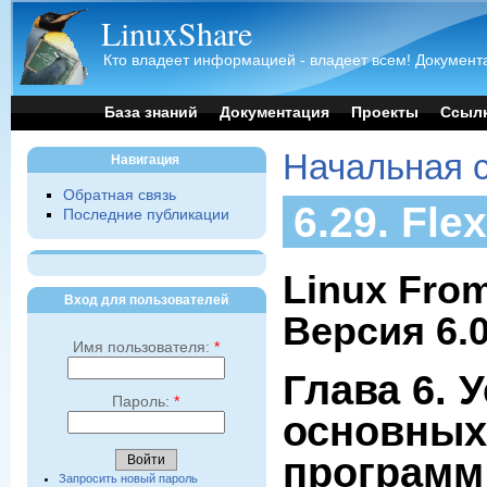
LinuxShare
Кто владеет информацией - владеет всем! Документа
База знаний
Документация
Проекты
Ссыл
Начальная 
Навигация
Обратная связь
6.29. Flex
Последние публикации
Linux From
Вход для пользователей
Версия 6.
Имя пользователя:
*
Глава 6. 
Пароль:
*
основных
программ
Запросить новый пароль