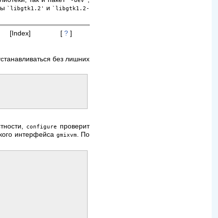
`-dev'
ты
и
`libgtk1.2'
`libgtk1.2-
[Index]
[
?
]
устанавливаться без лишних
стности,
проверит
configure
ского интерфейса
. По
gmixvm