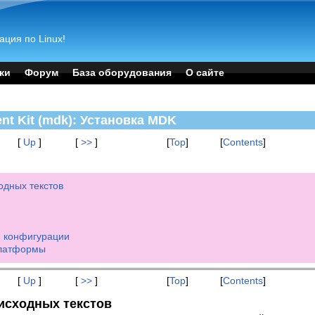
ация по Linux!
ки
Форум
База оборудования
О сайте
t Kit (mdk): Установка MDK
[
Up
]
[
>>
]
[
Top
]
[
Contents
]
ходных текстов
и конфигурации
платформы
[
Up
]
[
>>
]
[
Top
]
[
Contents
]
 исходных текстов