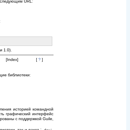
по следующим
URL
:
:
 1.0).
[Index]
[
?
]
щие библиотеки:
авления историей командной
ать графический интерфейс
ированы с поддержкой Guile,
блиотеки, так и пакет
,