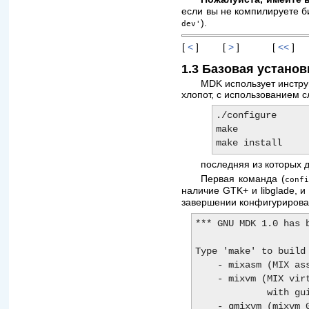
если вы не компилируете б
).
dev'
[
<
]
[
>
]
[
<<
]
1.3 Базовая установ
MDK использует инстру
хлопот, с использованием 
./configure

make

последняя из которых 
Первая команда (
confi
наличие GTK+ и libglade, 
завершении конфигурирова
*** GNU MDK 1.0 has 
Type 'make' to build 
    - mixasm (MIX assembler)

    - mixvm (MIX virtual machine, with readline support, 

             with guile support)

    - gmixvm (mixvm GTK+ GUI, with guile support)
