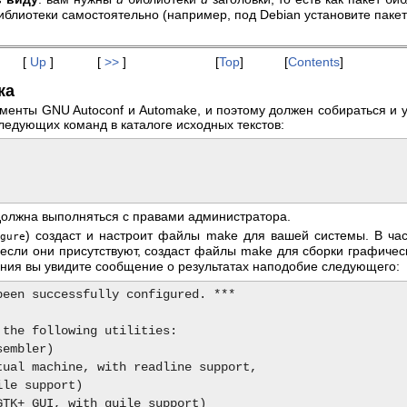
иблиотеки самостоятельно (например, под Debian установите паке
[
Up
]
[
>>
]
[
Top
]
[
Contents
]
ка
менты GNU Autoconf и Automake, и поэтому должен собираться и 
следующих команд в каталоге исходных текстов:
должна выполняться с правами администратора.
) создаст и настроит файлы make для вашей системы. В ча
gure
и если они присутствуют, создаст файлы make для сборки графиче
ния вы увидите сообщение о результатах наподобие следующего:
been successfully configured. ***

the following utilities:
