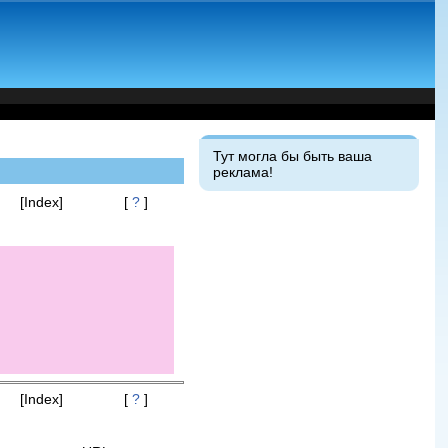
Тут могла бы быть ваша
реклама!
[Index]
[
?
]
[Index]
[
?
]