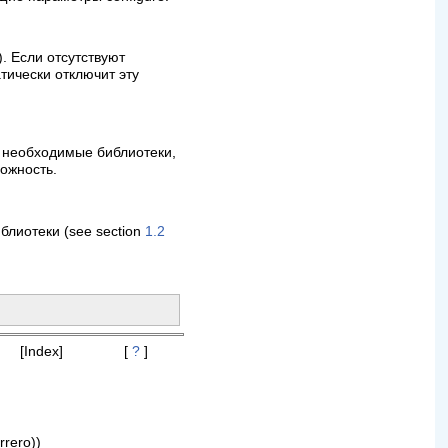
). Если отсутствуют
тически отключит эту
т необходимые библиотеки,
можность.
блиотеки (see section
1.2
[Index]
[
?
]
rrero))