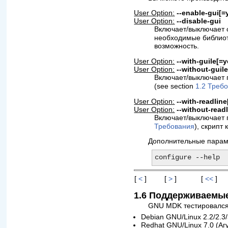
User Option:
--enable-gui[=
User Option:
--disable-gui
Включает/выключает 
необходимые библиот
возможность.
User Option:
--with-guile[=
User Option:
--without-guil
Включает/выключает 
(see section
1.2 Треб
User Option:
--with-readlin
User Option:
--without-read
Включает/выключает 
Требования
), скрипт
Дополнительные парам
[
<
]
[
>
]
[
<<
]
1.6 Поддерживаемы
GNU MDK тестировался
Debian GNU/Linux 2.2/2.3/
Redhat GNU/Linux 7.0 (Агу