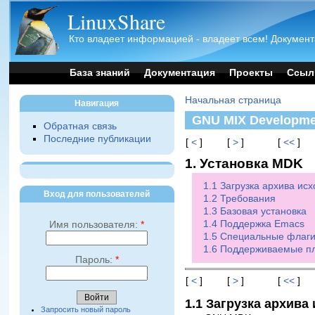
LinuxShare
Кто владеет информацией - владеет всем! Документ
База знаний
Документация
Проекты
Ссыл
Начальная страница
Навигация
GNU MIX Developmen
Обратная связь
Последние публикации
[
<
]
[
>
]
[
<<
]
1. Установка MDK
1.1 Загрузка архива ис
Вход для пользователей
1.2 Требования
1.3 Базовая установка
1.4 Поддержка Emacs
Имя пользователя:
*
1.5 Специальные флаг
1.6 Поддерживаемые 
Пароль:
*
[
<
]
[
>
]
[
<<
]
1.1 Загрузка архива
Запросить новый пароль