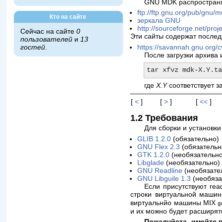
GNU MDK распространяе
ftp://ftp.gnu.org/pub/gnu/
Кто на сайте
зеркала GNU
http://sourceforge.net/pro
Сейчас на сайте
0
Эти сайты содержат послед
пользователей
и
13
https://savannah.gnu.org/
гостей
.
После загрузки архива 
где
X.Y
соответствует з
[
<
]
[
>
]
[
<<
]
1.2 Требования
Для сборки и установк
GLIB 1.2.0
(обязательно)
GNU Flex 2.3
(обязательн
GTK 1.2.0
(необязательно
Libglade
(необязательно)
GNU Readline
(необязате
GNU Libguile 1.3
(необяза
Если присутствуют rea
строки виртуальной маши
виртуальнйо машины MIX
g
и их можно будет расширят
Пожалуйста, имейте 