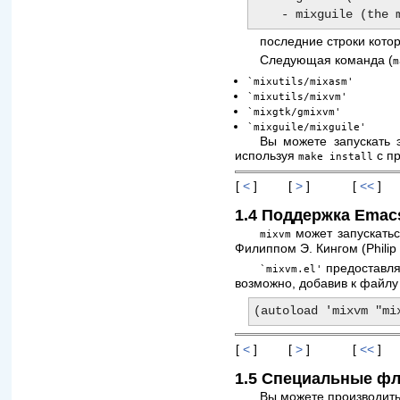
последние строки котор
Следующая команда (
m
`mixutils/mixasm'
`mixutils/mixvm'
`mixgtk/gmixvm'
`mixguile/mixguile'
Вы можете запускать 
используя
с п
make install
[
<
]
[
>
]
[
<<
]
1.4 Поддержка Emac
может запускать
mixvm
Филиппом Э. Кингом (Philip 
предоставля
`mixvm.el'
возможно, добавив к файл
[
<
]
[
>
]
[
<<
]
1.5 Специальные ф
Вы можете производить