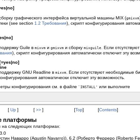
yes|no]
сборку графического интерфейса виртуальной машины MIX (
gmixvm
еки (see section
1.2 Требования
), скрипт конфигурирования автома
yes|no]
e
подержку Guile в
и
и сборку
. Если отсутствую
mixvm
gmixvm
mixguile
ования
), скрипт конфигурирования автоматически отключит эту воз
e[=yes|no]
line
поддержку GNU Readline в
. Если отсутствуют необходимые би
mixvm
 конфигурирования автоматически отключит эту возможность.
етры конфигурирования см. в файле
или выполните
`INSTALL'
[
Up
]
[
>>
]
[
Top
]
[
Contents
]
е платформы
 на следующих платформах:
3.0
стин Наварро (Agustin Navarro)), 6.2 (Роберто Ферреро (Roberto Fe