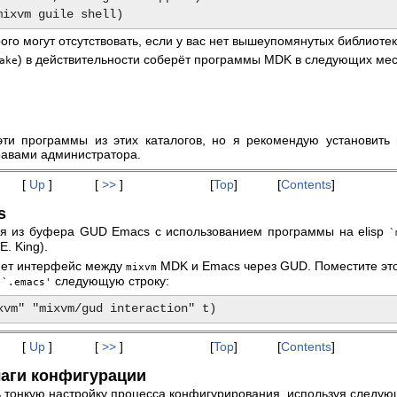
ого могут отсутствовать, если у вас нет вышеупомянутых библиотек
) в действительности соберёт программы MDK в следующих мес
ake
эти программы из этих каталогов, но я рекомендую установить 
равами администратора.
[
Up
]
[
>>
]
[
Top
]
[
Contents
]
s
ся из буфера GUD Emacs с использованием программы на elisp
`
E. King).
ет интерфейс между
MDK и Emacs через
GUD
. Поместите эт
mixvm
у
следующую строку:
`.emacs'
[
Up
]
[
>>
]
[
Top
]
[
Contents
]
лаги конфигурации
 тонкую настройку процесса конфигурирования, используя следую