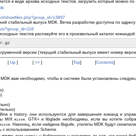
тся в виде архива исходных текстов, загрузить который можно 
mdk
ject/showfiles.php?group_id=13897
ний стабильный выпуск MDK. Ветка разработки доступна по адресу
cvs/?group_id=118
исходных текстов распакуйте его в произвольный каталог командой:
агруженной версии (текущий стабильный выпуск имеет номер версии
[
Up
]
[
>>
]
[
Top
]
[
Contents
]
и MDK вам необходимо, чтобы в системе были установлены следую
о)
)
льно)
тельно)
dline и history, они используются для завершения команд и упр
ны MIX
. GTK+ и libglade необходимы, если вы хотите собр
mixvm
. Наконец, если найдена libguile, утилиты MDK будут скомпил
mixvm
ь с использованием Scheme.
в виду
: вам нужны
и
библиотеки
и
заголовки, то есть как пакет би