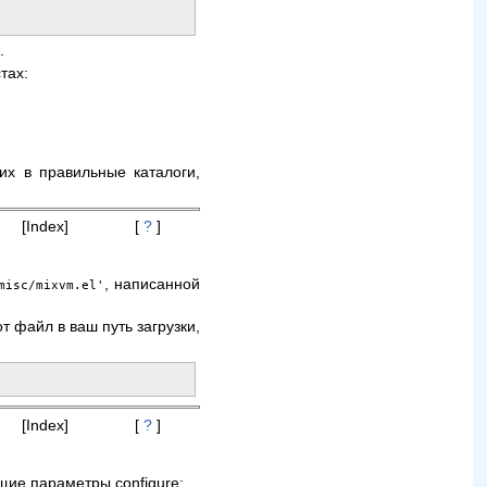
.
тах:
их в правильные каталоги,
[Index]
[
?
]
, написанной
misc/mixvm.el'
от файл в ваш путь загрузки,
[Index]
[
?
]
щие параметры configure: