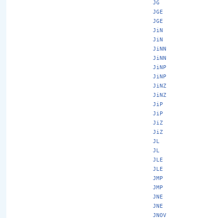
JG
JGE
JGE
JiN
JiN
JiNN
JiNN
JiNP
JiNP
JiNZ
JiNZ
JiP
JiP
JiZ
JiZ
JL
JL
JLE
JLE
JMP
JMP
JNE
JNE
JNOV