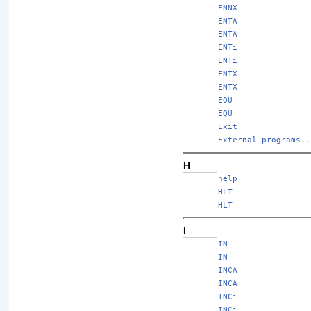
ENNX
ENTA
ENTA
ENTi
ENTi
ENTX
ENTX
EQU
EQU
Exit
External programs..
H
help
HLT
HLT
I
IN
IN
INCA
INCA
INCi
INCi