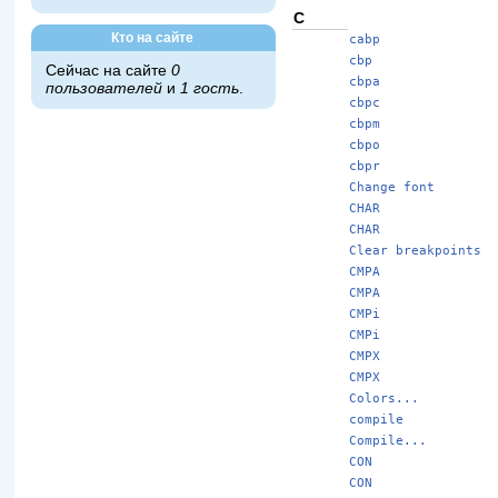
C
Кто на сайте
cabp
cbp
Сейчас на сайте
0
cbpa
пользователей
и
1 гость
.
cbpc
cbpm
cbpo
cbpr
Change font
CHAR
CHAR
Clear breakpoints
CMPA
CMPA
CMPi
CMPi
CMPX
CMPX
Colors...
compile
Compile...
CON
CON