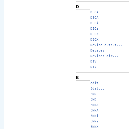
D
DECA
DECA
DECi
DECi
DECX
DECX
Device output...
Devices
Devices dir...
DIV
DIV
E
edit
Edit...
END
END
ENNA
ENNA
ENNi
ENNi
ENNX