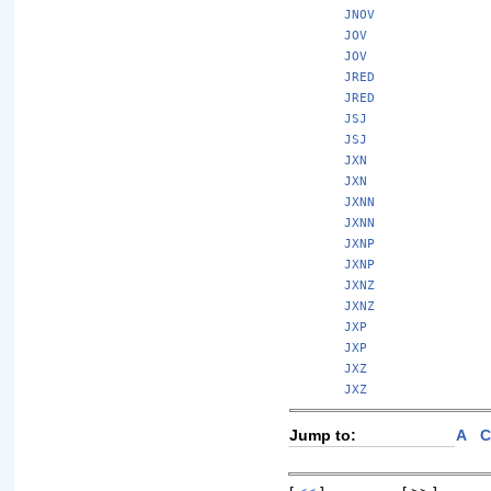
JNOV
JOV
JOV
JRED
JRED
JSJ
JSJ
JXN
JXN
JXNN
JXNN
JXNP
JXNP
JXNZ
JXNZ
JXP
JXP
JXZ
JXZ
Jump to:
A