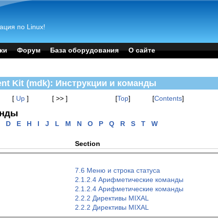
ация по Linux!
ки
Форум
База оборудования
О сайте
nt Kit (mdk): Инструкции и команды
[
Up
]
[ >> ]
[
Top
]
[
Contents
]
анды
C
D
E
H
I
J
L
M
N
O
P
Q
R
S
T
W
Section
7.6 Меню и строка статуса
2.1.2.4 Арифметические команды
2.1.2.4 Арифметические команды
2.2.2 Директивы MIXAL
2.2.2 Директивы MIXAL