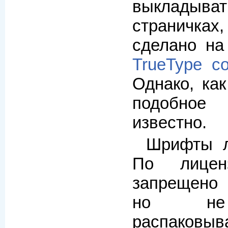
выкладыват
страничка
сделано н
TrueType co
Однако, как
подобное
известно.
Шрифты л
По лице
запрещено 
но не 
распако