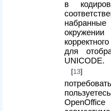
в кодиро
соответств
набранн
окруже
корректного
для отобр
UNICODE.
[
13
потребова
пользуете
OpenO