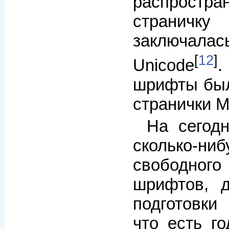
распростра
странич
заключалас
[
12
]
Unicode
.
шрифты был
странички Mi
Hа сегод
сколько-н
свободно
шрифтов, д
подготовки
что есть го