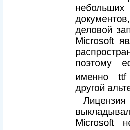
неболь
документов
деловой за
Microsoft я
распрос
поэтому е
именно tt
другой альт
Лиценз
выкладывали
Microsoft 