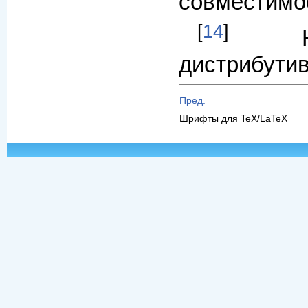
совместимо
[
14
]
дистрибутив
Пред.
Шрифты для TeX/LaTeX