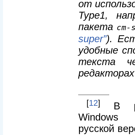
от использо
Type1, нап
пакета
cm-
super”
). Ес
удобные сп
текста ч
редакторах
[
12
]
В р
Windows
русской вер