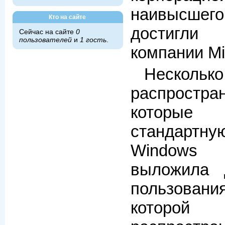
наивысш
Кто на сайте
достигл
Сейчас на сайте
0
пользователей
и
1 гость
.
компании Mic
Неско
распростра
которы
стандартн
Windows с
выложила 
пользован
которой