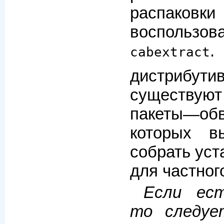
распако
воспользо
.
cabextract
дистрибути
существую
пакеты—обв
которых в
собрать уст
для частног
Если ест
то следуе