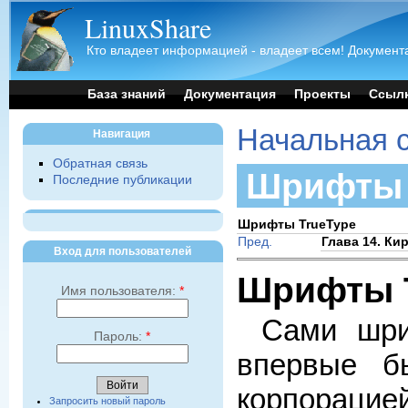
LinuxShare
Кто владеет информацией - владеет всем! Документа
База знаний
Документация
Проекты
Ссыл
Начальная 
Навигация
Обратная связь
Шрифты 
Последние публикации
Шрифты TrueType
Пред.
Глава 14. К
Вход для пользователей
Шрифты 
Имя пользователя:
*
Сами шри
Пароль:
*
впервые б
корпорацией
Запросить новый пароль