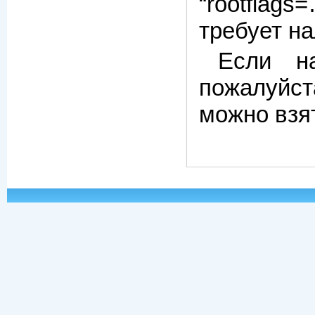
“rootflag
требует н
Если н
пожалуйста
можно взя