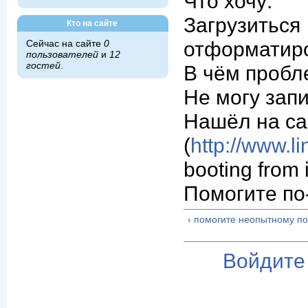
Что хочу:
Загрузитьс
Кто на сайте
отформатиро
Сейчас на сайте
0
пользователей
и
12
гостей
.
В чём пробл
Не могу запи
Нашёл на сай
(
http://www.l
booting from 
Помогите по-
‹ помогите неопытному п
Войдите