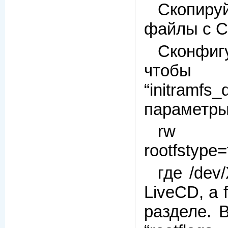
Скопируйт
файлы с C
Сконфиг
чтобы 
“initramf
параметры
rw root
rootfstype=
где /dev
LiveCD, а 
разделе. 