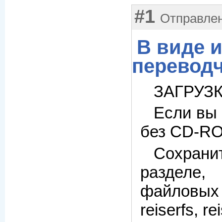
#1
Отправлено
В виде 
переводч
ЗАГРУЗК
Если вы 
без CD-RO
Сохран
разделе,
файловых с
reiserfs, re