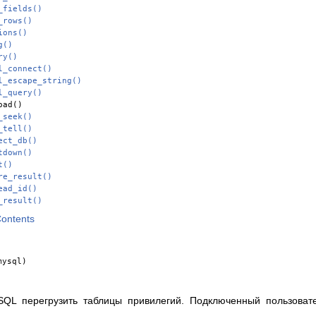
_fields()
_rows()
ions()
g()
ry()
l_connect()
l_escape_string()
l_query()
oad()
_seek()
_tell()
ect_db()
tdown()
t()
re_result()
ead_id()
_result()
Contents
mysql)
QL перегрузить таблицы привилегий. Подключенный пользоват