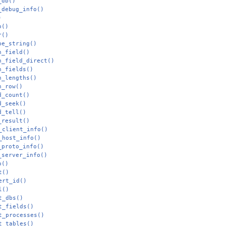
_db()
_debug_info()
)
o()
r()
pe_string()
h_field()
h_field_direct()
h_fields()
h_lengths()
h_row()
d_count()
d_seek()
d_tell()
_result()
_client_info()
_host_info()
_proto_info()
_server_info()
o()
t()
ert_id()
l()
t_dbs()
t_fields()
t_processes()
t_tables()