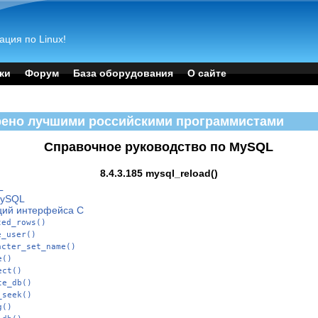
ация по Linux!
ки
Форум
База оборудования
О сайте
рено лучшими российскими программистами
Справочное руководство по MySQL
8.4.3.185 mysql_reload()
L
MySQL
ций интерфейса C
ted_rows()
e_user()
acter_set_name()
e()
ect()
te_db()
_seek()
g()