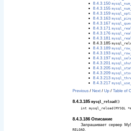
8.4.3.150
mysql_num
8.4.3.155
mysql_num
8.4.3.159
mysql_opt
8.4.3.163
mysql_pin
8.4.3.167
mysql_que
8.4.3.171
mysql_rea
8.4.3.176
mysql_rea
8.4.3.181
mysql_rea
8.4.3.185
mysql_rel
8.4.3.189
mysql_row
8.4.3.193
mysql_row
8.4.3.197
mysql_sel
8.4.3.201
mysql_shu
8.4.3.205
mysql_sta
8.4.3.209
mysql_sto
8.4.3.213
mysql_thr
8.4.3.217
mysql_use
Previous
/
Next
/
Up
/
Table of 
8.4.3.185
mysql_reload()
int mysql_reload(MYSQL *
8.4.3.186 Описание
Запрашивает сервер MyS
.
RELOAD