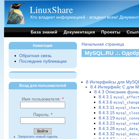
LinuxShare
Кто владеет информацией - владеет всем! Документ
База знаний
Документация
Проекты
Ссыл
Начальная страница
Навигация
MySQL.RU .:. Одоб
Обратная связь
Последние публикации
8 Интерфейсы для MySQ
Вход для пользователей
8.4 Интерфейс C для 
8.4.3 Описание функ
8.4.3.1
mysql_affec
Имя пользователя:
*
8.4.3.6
mysql_chang
8.4.3.11
mysql_char
8.4.3.15
mysql_clos
Пароль:
*
8.4.3.19
mysql_conn
8.4.3.23
mysql_crea
8.4.3.28
mysql_data
8.4.3.32
mysql_debu
Запросить новый пароль