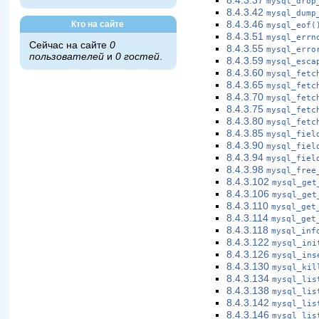
8.4.3.37
mysql_drop
8.4.3.42
mysql_dump
Кто на сайте
8.4.3.46
mysql_eof(
8.4.3.51
mysql_errn
Сейчас на сайте
0
8.4.3.55
mysql_erro
пользователей
и
0 гостей
.
8.4.3.59
mysql_esca
8.4.3.60
mysql_fetc
8.4.3.65
mysql_fetc
8.4.3.70
mysql_fetc
8.4.3.75
mysql_fetc
8.4.3.80
mysql_fetc
8.4.3.85
mysql_fiel
8.4.3.90
mysql_fiel
8.4.3.94
mysql_fiel
8.4.3.98
mysql_free
8.4.3.102
mysql_get
8.4.3.106
mysql_get
8.4.3.110
mysql_get
8.4.3.114
mysql_get
8.4.3.118
mysql_inf
8.4.3.122
mysql_ini
8.4.3.126
mysql_ins
8.4.3.130
mysql_kil
8.4.3.134
mysql_lis
8.4.3.138
mysql_lis
8.4.3.142
mysql_lis
8.4.3.146
mysql_lis