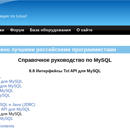
ация по Linux!
ки
Форум
База оборудования
О сайте
рено лучшими российскими программистами
Справочное руководство по MySQL
8.8 Интерфейсы Tcl API для MySQL
L
I для MySQL
I для MySQL
 MySQL
MySQL
SQL и Java (JDBC)
 API для MySQL
I для MySQL
я MySQL
Contents