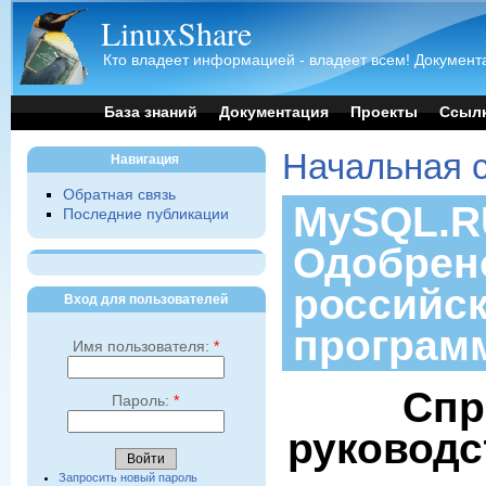
LinuxShare
Кто владеет информацией - владеет всем! Документа
База знаний
Документация
Проекты
Ссыл
Начальная 
Навигация
Обратная связь
MySQL.RU
Последние публикации
Одобрен
российс
Вход для пользователей
програм
Имя пользователя:
*
Спр
Пароль:
*
руководс
Запросить новый пароль