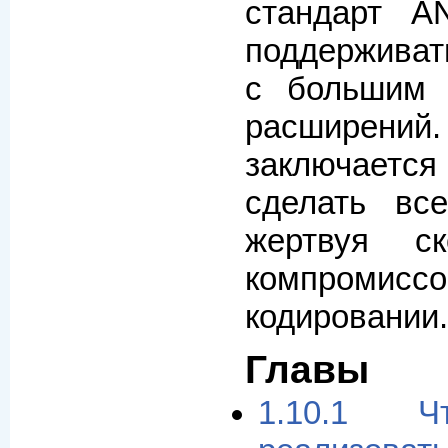
стандарт A
поддерживат
с большим 
расширен
заключает
сделать вс
жертвуя с
компро
кодировании.
Главы
1.10.1 Ч