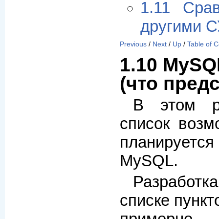
1.11 Сра
другими 
Previous
/
Next
/
Up
/
Table of 
1.10 MySQ
(что пред
В этом р
список возм
планируетс
MySQL.
Разработк
списке пункт