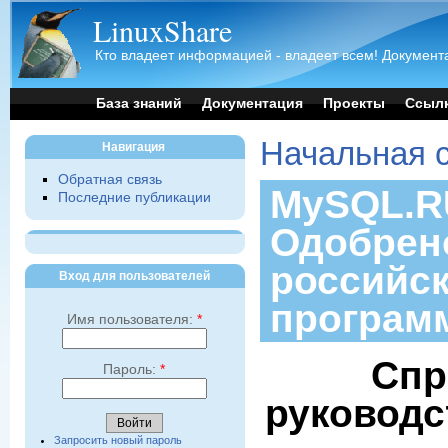
LinuxShare
Кто владеет информацией - владеет всем! Документа
База знаний
Документация
Проекты
Ссыл
Начальная 
Навигация
Обратная связь
MySQL.RU
Последние публикации
Одобрен
российс
Вход для пользователей
програм
Имя пользователя:
*
Спр
Пароль:
*
руководс
Запросить новый пароль