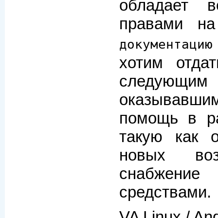
обладает в
правами 
документац
хотим отда
следующи
оказывавши
помощь в р
такую как о
новых воз
снабжение
средствами.
VA Linux / An