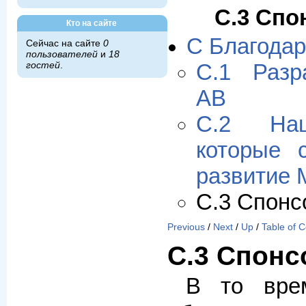
C.3 Сп
Кто на сайте
C Благодар
Сейчас на сайте
0
пользователей
и
18
гостей
.
C.1 Разр
AB
C.2 Наш
которые 
развитие
C.3 Спон
Previous
/
Next
/
Up
/
Table of 
C.3 Спон
В то вр