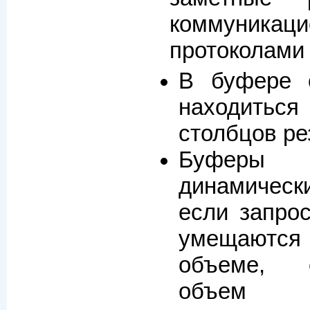
коммуникац
протоколами
В буфере 
находит
столбцов ре
Буферы
динамическ
если запрос
умещаютс
объеме, 
объе