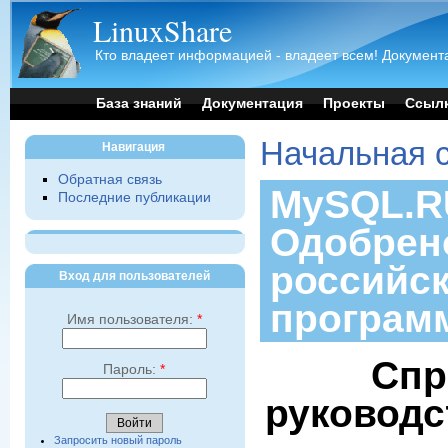
LinuxShare
Кто владеет информацией - владеет всем! Документа
База знаний
Документация
Проекты
Ссыл
Начальная 
Навигация
Обратная связь
MySQL.RU
Последние публикации
Одобрен
российс
Вход для пользователей
програм
Имя пользователя:
*
Спр
Пароль:
*
руководс
Запросить новый пароль