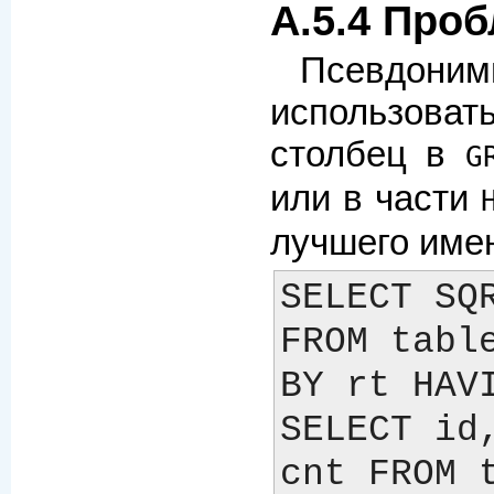
A.5.4 Про
Псевдо
использова
столбец в
G
или в части
лучшего име
SELECT SQR
FROM table
BY rt HAVI
SELECT id,
cnt FROM t