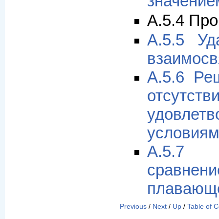
значени
A.5.4 Пр
A.5.5 Уд
взаимосв
A.5.6 Ре
отсутс
удовлет
условиям
A.5.7
сравне
плавающе
Previous
/
Next
/
Up
/
Table of 