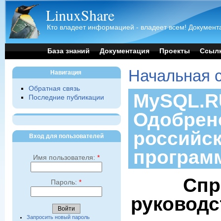
LinuxShare
Кто владеет информацией - владеет всем! Документа
База знаний
Документация
Проекты
Ссыл
Начальная 
Навигация
Обратная связь
MySQL.RU
Последние публикации
Одобрен
российс
Вход для пользователей
програм
Имя пользователя:
*
Спр
Пароль:
*
руководс
Запросить новый пароль