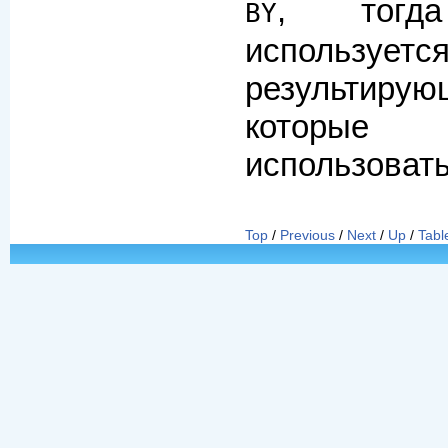
, тог
BY
используется
результиру
котор
использовать
Top
/
Previous
/
Next
/
Up
/
Tabl