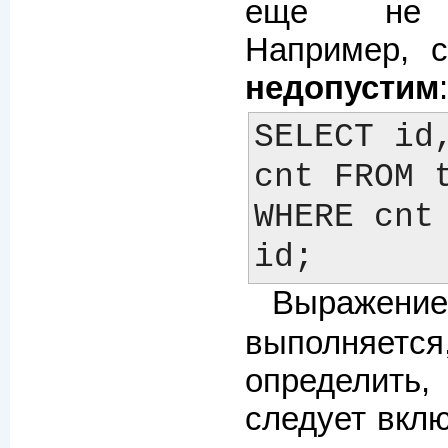
еще не о
Например, 
недопустим
:
SELECT id,
cnt FROM t
WHERE cnt 
Выра
выполня
определит
следует вкл