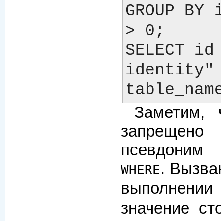
GROUP BY i
> 0;

SELECT id 
identity" 
Заметим,
запрещено
псевдоним
. Вызва
WHERE
выполне
значение ст