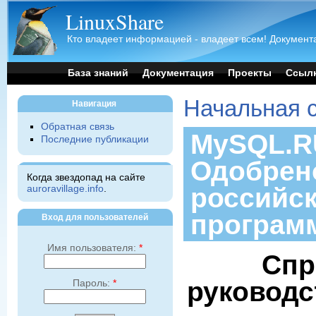
LinuxShare
Кто владеет информацией - владеет всем! Документа
База знаний
Документация
Проекты
Ссыл
Начальная 
Навигация
Обратная связь
MySQL.RU
Последние публикации
Одобрен
Когда звездопад на сайте
российс
auroravillage.info
.
програм
Вход для пользователей
Имя пользователя:
*
Спр
руководс
Пароль:
*