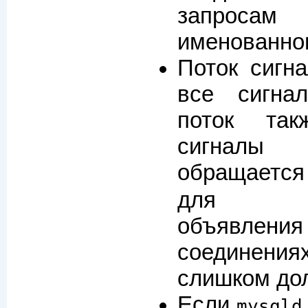
запросам
именованног
Поток сигн
все сигна
поток так
сигнал
обращаетс
для при
объявлени
соедине
слишком дол
Если
mysqld