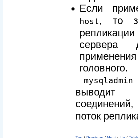
Если прим
, то з
host
репликаци
сервера
применени
головного.
mysqladm
выводит 
соединений
поток реплик
Top
/
Previous
/
Next
/
Up
/
Tabl