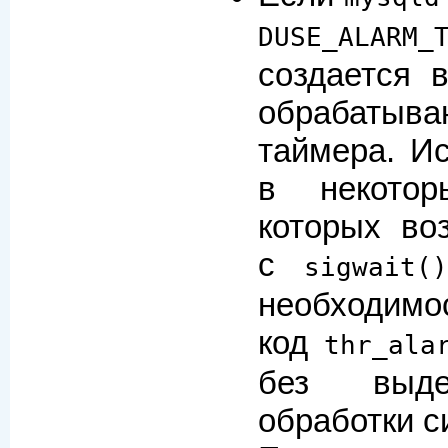
DUSE_ALARM_
создается 
обрабаты
таймера. Ис
в некотор
которых во
с
sigwait()
необходимо
код
thr_ala
без выде
обработки с