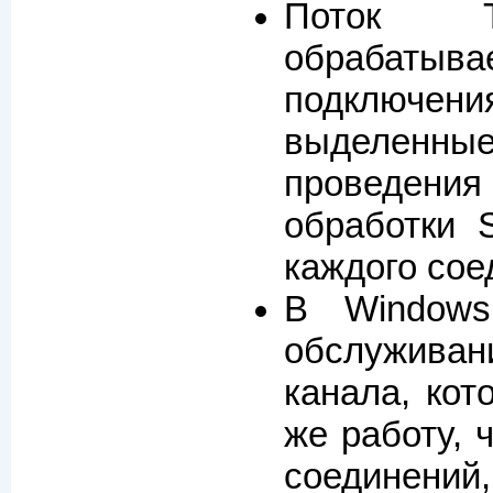
Поток TCP
обрабатыв
подключени
выделенн
проведения
обработки 
каждого сое
В Windows
обслужива
канала, кот
же работу, 
соединени