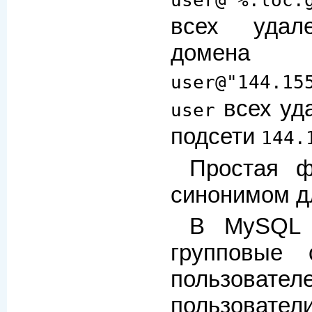
всех удал
доме
user@"144.15
всех уд
user
подсети
144.
Простая ф
синонимом 
В MySQL 
групповые
пользоват
пользоват