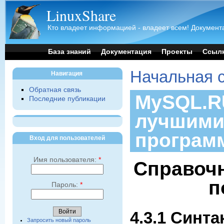
LinuxShare
Кто владеет информацией - владеет всем! Документа
База знаний
Документация
Проекты
Ссыл
Начальная 
Навигация
Обратная связь
MySQL.RU
Последние публикации
лучшими
програм
Вход для пользователей
Имя пользователя:
*
Справочн
п
Пароль:
*
4.3.1 Синт
Запросить новый пароль