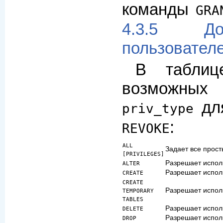
команды
GRA
4.3.5 До
пользовател
В таблиц
возможных 
дл
priv_type
:
REVOKE
ALL
Задает все прос
[PRIVILEGES]
Разрешает испо
ALTER
Разрешает испо
CREATE
CREATE
Разрешает испо
TEMPORARY
TABLES
Разрешает испо
DELETE
Разрешает испо
DROP