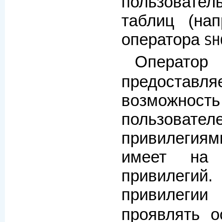
пользовател
таблиц (на
оператора
SH
Операто
предостав
возможност
пользов
привилегия
имеет на 
привилегий.
привилеги
проявлять о