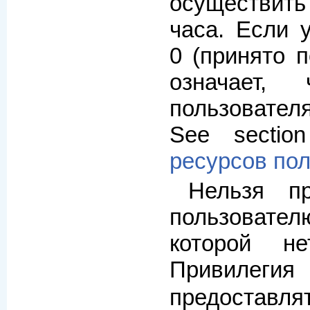
осуществит
часа. Если 
0 (принято п
означает,
пользовате
See secti
ресурсов по
Нельзя пр
пользоват
которой н
Привилег
предоста