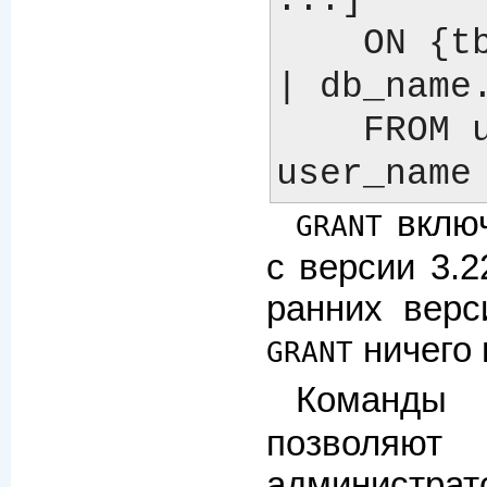
...]

    ON {tbl_name | * | *.* 
| db_name.
    FROM user_name [, 
включ
GRANT
с версии 3.2
ранних вер
ничего 
GRANT
Команд
позволя
администр