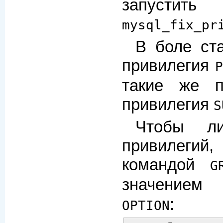
запуст
mysql_fix_pr
В боле ст
привилегия
такие же п
привилегия
S
Чтобы ли
привилегий
командой
G
значение
:
OPTION