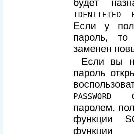
будет назн
IDENTIFIED 
Если у пол
пароль, то
заменен нов
Если вы н
пароль откр
воспользо
с 
PASSWORD
паролем, по
функции
функ