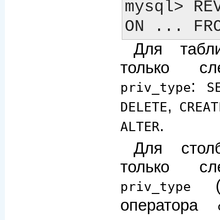
mysql> REV
Для табл
только сл
:
priv_type
S
,
DELETE
CREAT
.
ALTER
Для стол
только сл
(п
priv_type
оператора