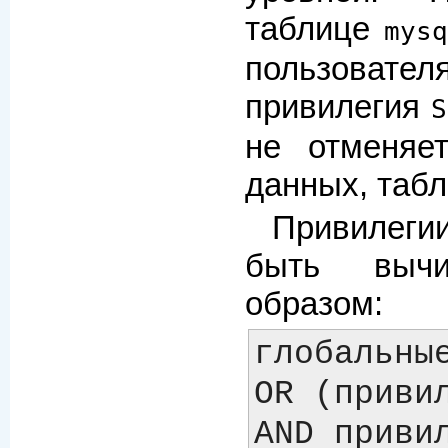
таблице
mys
пользовате
привилегия
S
не отменяе
данных, табл
Привилеги
быть вычи
образом:
глобальные
OR (привил
AND привил