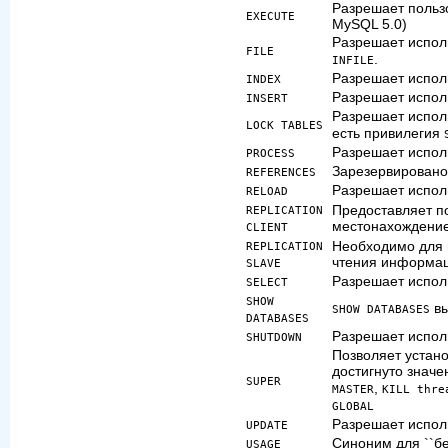
Разрешает польз
EXECUTE
MySQL 5.0)
Разрешает испо
FILE
.
INFILE
Разрешает испо
INDEX
Разрешает испо
INSERT
Разрешает испо
LOCK TABLES
есть привилегия
Разрешает испо
PROCESS
Зарезервировано
REFERENCES
Разрешает испо
RELOAD
Предоставляет п
REPLICATION
местонахождение
CLIENT
Необходимо для 
REPLICATION
чтения информац
SLAVE
Разрешает испо
SELECT
SHOW
вы
SHOW DATABASES
DATABASES
Разрешает испо
SHUTDOWN
Позволяет устано
достигнуто значе
SUPER
,
MASTER
KILL thre
GLOBAL
Разрешает испо
UPDATE
Синоним для ``бе
USAGE