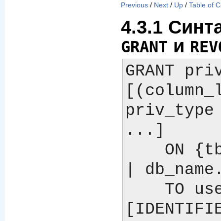
Previous
/
Next
/
Up
/
Table of 
4.3.1 Синт
и
GRANT
REV
GRANT priv
[(column_l
priv_type 
...]

    ON {tbl_name | * | *.* 
| db_name.
    TO user_name 
[IDENTIFIE