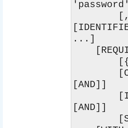
'password'
        [, user_name 
[IDENTIFIE
...]

    [REQUIRE

        [{SSL| X509}]

        [CIPHER cipher 
[AND]]

        [ISSUER issuer 
[AND]]

        [SUBJECT subject]]
