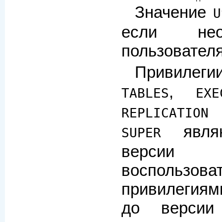
Значение
U
если нео
пользователя
Привиле
,
TABLES
EXE
REPLICATION 
являю
SUPER
версии 
воспользов
привилегия
до версии 