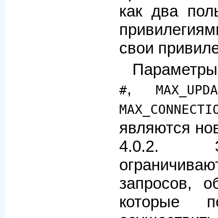
как два пол
привилегия
свои привиле
Параметр
,
#
MAX_UPD
MAX_CONNE
являются но
4.0.2. 
ограничи
запросов, о
которые п