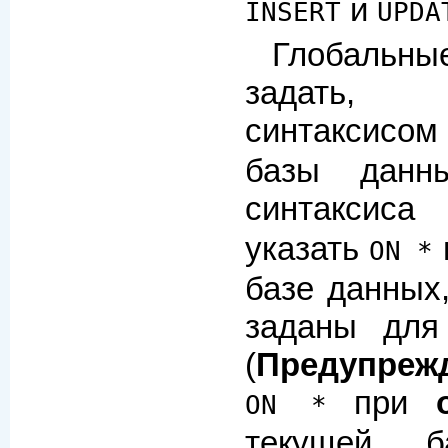
и
INSERT
UPDA
Глобальны
задать, в
синтаксисо
базы данн
синтаксис
указать
ON *
базе данных,
заданы для
(
Предупреж
при
ON *
текущей б