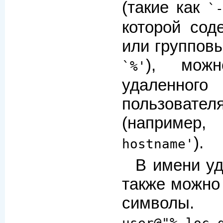
(такие как
`
которой сод
или групповы
), мож
`%'
удаленног
пользова
(наприме
).
hostname'
В имени у
также можно
символ
user@"%.loc.