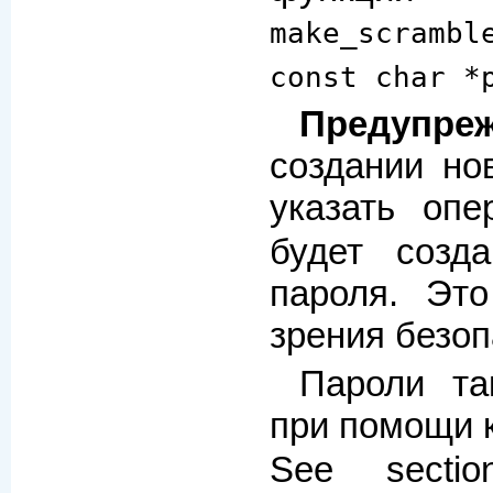
make_scrambl
const char *
Предупре
создании но
указать оп
будет созд
пароля. Эт
зрения безоп
Пароли та
при помощи
See sect