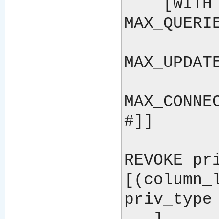
    [WITH [GRANT OPTION | 
MAX_QUERIE
MAX_UPDATE
MAX_CONNEC
#]]

REVOKE pri
[(column_l
priv_type 