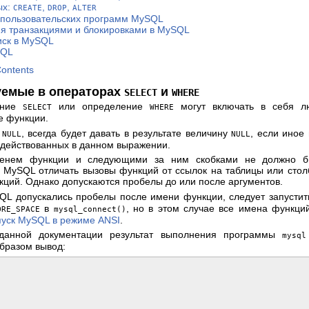
ых:
,
,
CREATE
DROP
ALTER
 пользовательских программ MySQL
я транзакциями и блокировками в MySQL
иск в MySQL
SQL
Contents
зуемые в операторах
и
SELECT
WHERE
ение
или определение
могут включать в себя л
SELECT
WHERE
е функции.
е
, всегда будет давать в результате величину
, если иное
NULL
NULL
адействованных в данном выражении.
нем функции и следующими за ним скобками не должно бы
у MySQL отличать вызовы функций от ссылок на таблицы или стол
нкций. Однако допускаются пробелы до или после аргументов.
SQL допускались пробелы после имени функции, следует запусти
в
, но в этом случае все имена функци
ORE_SPACE
mysql_connect()
апуск MySQL в режиме ANSI
.
данной документации результат выполнения программы
mysql
бразом вывод:



