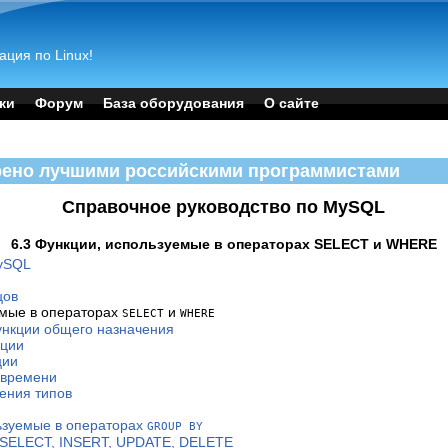
ация по Linux!
ки
Форум
База оборудования
О сайте
рено лучшими российскими программистами
Справочное руководство по MySQL
6.3 Функции, используемые в операторах SELECT и WHERE
MySQL
цов
емые в операторах
и
SELECT
WHERE
ункции общего назначения
кции
ции
 времени
дения типов
льзуемые в операторах
GROUP BY
: SELECT, INSERT, UPDATE, DELETE