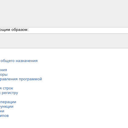
ующим образом:


 общего назначения
ения
торы
управления программой
я строк
к регистру
операции
функции
ени
типов