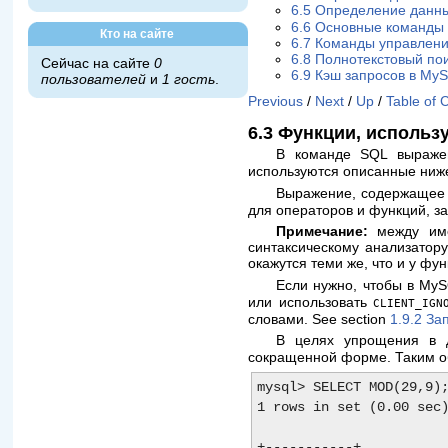
6.5 Определение данн
6.6 Основные команды
Кто на сайте
6.7 Команды управлени
6.8 Полнотекстовый по
Сейчас на сайте
0
6.9 Кэш запросов в My
пользователей
и
1 гость
.
Previous
/
Next
/
Up
/
Table of 
6.3 Функции, исполь
В команде SQL выраж
используются описанные ниж
Выражение, содержаще
для операторов и функций, з
Примечание:
между име
синтаксическому анализатор
окажутся теми же, что и у фу
Если нужно, чтобы в My
или использовать
CLIENT_IGN
словами. See section
1.9.2 З
В целях упрощения в 
сокращенной форме. Таким о
mysql> SELECT MOD(29,9);
1 rows in set (0.00 sec)
+-----------+
