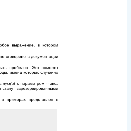
юбое выражение, в котором
 не оговорено в документации
ть пробелов. Это поможет
бцы, имена которых случайно
ть
с параметром
mysqld
--ansi
й станут зарезервированными
в примерах представлен в