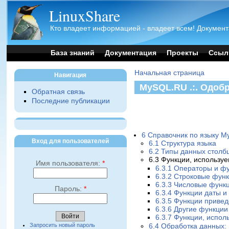
LinuxShare
Кто владеет информацией - владеет всем! Документ
База знаний
Документация
Проекты
Ссыл
Начальная страница
Навигация
MySQL.RU .:. Одоб
Обратная связь
Последние публикации
6 Справочник по языку 
Вход для пользователей
6.1 Структура языка
6.2 Типы данных столб
6.3 Функции, использу
Имя пользователя:
*
6.3.1 Операторы и ф
6.3.2 Строковые фун
6.3.3 Числовые функ
Пароль:
*
6.3.4 Функции даты и
6.3.5 Функции приве
6.3.6 Другие функции
6.3.7 Функции, испо
Запросить новый пароль
6.4 Обработка данных