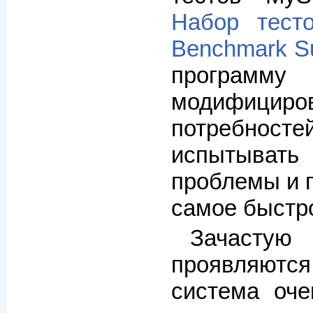
Набор тес
Benchmark Su
программу
модифицир
потребносте
испытыват
проблемы и п
самое быстр
Зачастую
проявляютс
система оче