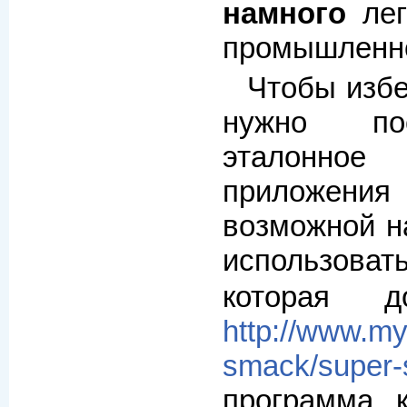
намного
лег
промышленно
Чтобы избе
нужно пос
эталонное
приложени
возможной на
использоват
которая д
http://www.m
smack/super-
программа, 