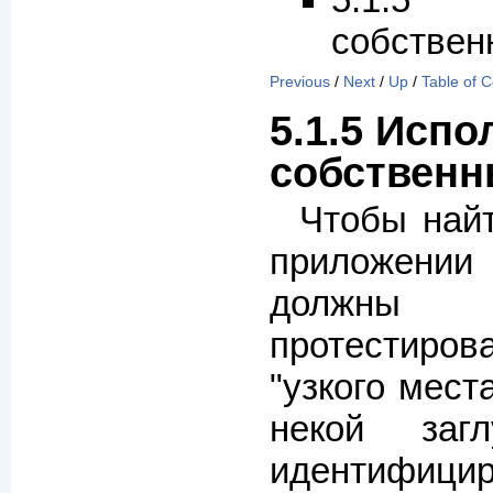
5.1.5
собствен
Previous
/
Next
/
Up
/
Table of 
5.1.5 Исп
собственн
Чтобы найт
приложени
должны
протестиров
"узкого мест
некой заг
идентифицир