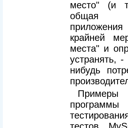
место" (и 
общая пр
приложения
крайней ме
места" и опр
устранять, -
нибудь потр
производител
Примеры 
программ
тестировани
тестов My