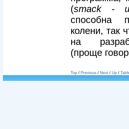
(
smack - ш
способна 
колени, так 
на разраб
(проще говор
Top
/
Previous
/
Next
/
Up
/
Tabl