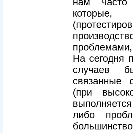
нам часто
котор
(протести
производс
проблемами, 
На сегодня п
случаев б
связанные с
(при высо
выполняется
либо проб
большинство