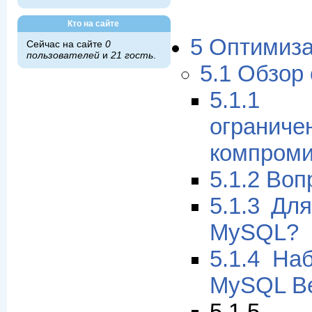
Кто на сайте
5 Оптимиз
Сейчас на сайте
0
пользователей
и
21 гость
.
5.1 Oбзор
5.1.1
огран
компром
5.1.2 Во
5.1.3 Дл
MySQL?
5.1.4 На
MySQL Be