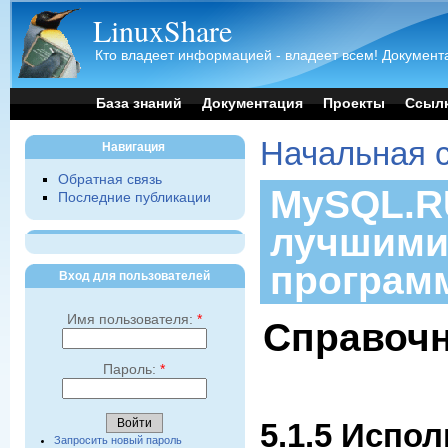
LinuxShare
Кто владеет информацией - владеет всем! Документа
База знаний
Документация
Проекты
Ссыл
Начальная 
Навигация
Обратная связь
MySQL.RU
Последние публикации
лучшими
програм
Вход для пользователей
Имя пользователя:
*
Справочн
Пароль:
*
5.1.5 Испо
Запросить новый пароль