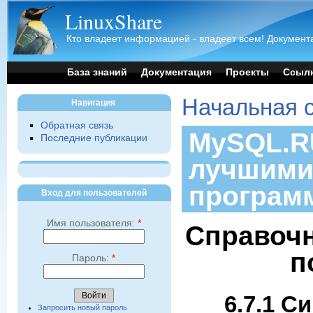
LinuxShare
Кто владеет информацией - владеет всем! Документа
База знаний
Документация
Проекты
Ссыл
Начальная 
Навигация
Обратная связь
MySQL.RU
Последние публикации
лучшими
програм
Вход для пользователей
Имя пользователя:
*
Справочн
п
Пароль:
*
6.7.1 С
Запросить новый пароль