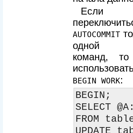
Если 
переключ
то
AUTOCOMMIT
одной пос
команд, т
использова
:
BEGIN WORK
BEGIN;

SELECT @A:
FROM table
UPDATE tab