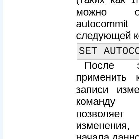
I
можно о
autocom
следующей к
После э
применить
записи изм
команду
позволяе
изменения
начала данно