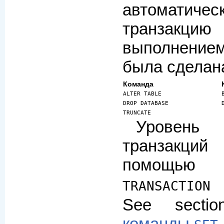
автомати
транзакцию 
выполнени
была сделан
Команда
ALTER TABLE
DROP DATABASE
TRUNCATE
Уровен
транзакций
помощь
TRANSACTION
See sect