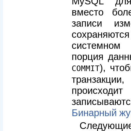
MySQL для
вместо бол
записи изм
сохраняю
системном
порция данн
), что
COMMIT
транзакц
происхо
записывают
Бинарный жу
Следу