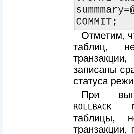
summmary=@
Отметим, ч
таблиц, н
транзакции
записаны сра
статуса реж
При вып
по
ROLLBACK
таблицы, 
транзакции, 