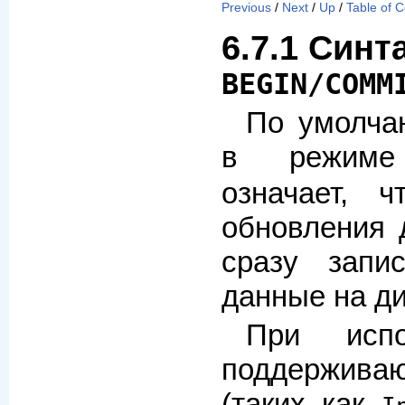
Previous
/
Next
/
Up
/
Table of 
6.7.1 Синт
BEGIN/COMM
По умолча
в режи
означает, 
обновления 
сразу запи
данные на ди
При испо
поддержив
(таких как