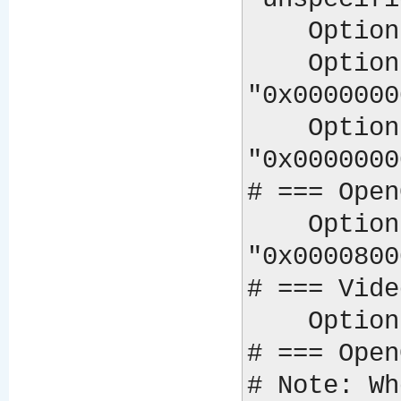
    Option "ScreenOverlap"              "0"

    Option "GammaCorrectionI"           
"0x0000000
    Option "GammaCorrectionII"          
"0x0000000
# === Open
    Option "Capabilities"               
"0x0000800
# === Vide
    Option "VideoOverlay"               "on"

# === Open
# Note: Wh