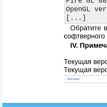
Fire GL 88
OpenGL ver
Обратите вн
софтверного 
IV. Примеч
Текущая верс
Текущая верс
‹ Железо