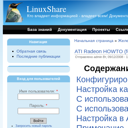
LinuxShare
Кто владеет информацией - владеет всем! Документа
База знаний
Документация
Проекты
Ссыл
Начальная страница
»
Желе
Навигация
ATI Radeon HOWTO (f
Обратная связь
Последние публикации
Отправлено admin Вт, 09/12/2008 - 1
Содержан
Конфигуриро
Вход для пользователей
Hастройка ка
Имя пользователя:
*
С использова
Пароль:
*
С использова
Настройка в 
Примечание
Запросить новый пароль