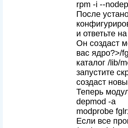
rpm -i --node
После устано
конфигуриров
и ответьте н
Он создаст м
вас ядро?>/fg
каталог /lib/
запустите скр
создаст новы
Теперь модул
depmod -a
modprobe fglr
Если все про