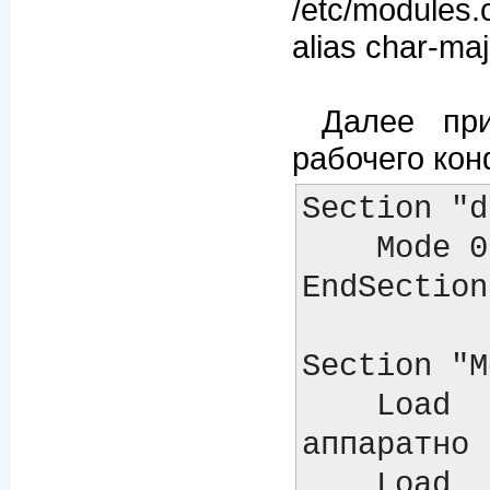
/etc/modules.
alias char-maj
Далее при
рабочего кон
Section "d
    Mode 0666

EndSection

Section "M
    Load  "glx"    # libglx.a # Direct rendering 
аппаратно

    Load  "dri"    # libdri.a # OpenGL X 