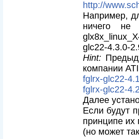
http://www.sc
Hапример, дл
ничего не 
glx8x_linux_X
glc22-4.3.0-2
Hint:
Предыду
компании ATI
fglrx-glc22-4.
fglrx-glc22-4.
Далее устано
Если будут п
принципе их 
(но может так