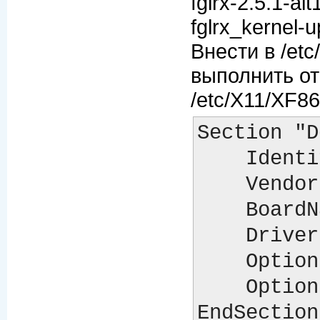
fglrx-2.5.1-al
fglrx_kernel-u
Внести в /etc
выполнить от
/etc/X11/XF86
Section "D
    Identifier  "ATI Radeon"

    VendorName  "Unknown"

    BoardName   "Unknown"

    Driver      "fglrx"

    Option "AGPMode" "4"

    Option "DPMS"    "on"
