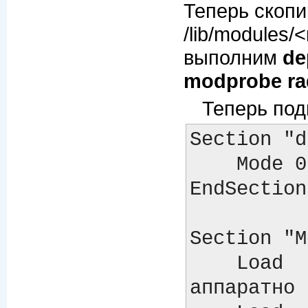
Теперь скопи
/lib/modules/
выполним
de
modprobe r
Теперь под
Section "d
    Mode 0666

EndSection

Section "M
    Load  "glx"    # libglx.a # Direct rendering 
аппаратно
