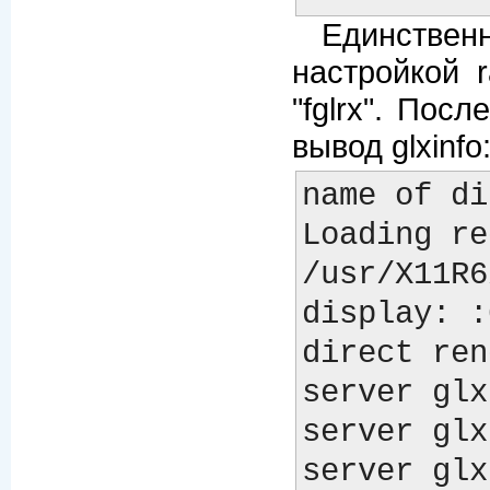
Единствен
настройкой r
"fglrx". Пос
вывод glxinfo
name of di
Loading re
/usr/X11R6
display: :
direct ren
server glx
server glx
server glx