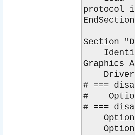
protocol i
EndSection

Section "D
    Identifier                          "ATI 
Graphics A
    Driver                              "fglrx"

# === disa
#    Optio
# === disa
    Option "no_accel"                   "no"

    Option "no_dri"                     "no"
