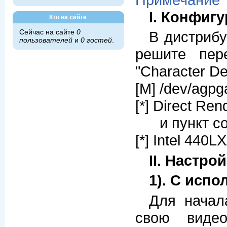
I. Конфиг
Кто на сайте
Сейчас на сайте
0
В дистрибу
пользователей
и
0 гостей
.
решите пер
"Character De
[M] /dev/agpg
[*] Direct Re
и пункт сод
[*] Intel 440L
II. Настро
1). С испо
Для начал
свою виде