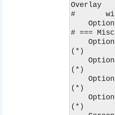
Overlay

#       wi
    Option "OpenGLOverlay"              "off"

# === Misc
    Option "UseFastTLS"                 "0"   
(*)

    Option "BlockSignalsOnLock"         "on"  
(*)

    Option "UseInternalAGPGART"         "yes" 
(*)

    Option "ForceGenericCPU"            "no"  
(*)
