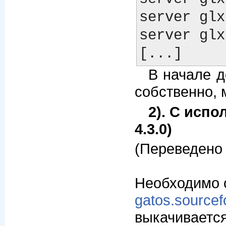
server glx
server glx
В начале до
собственно, 
2). С исп
4.3.0)
(Переведено 
Необходимо с
gatos.sourcef
выкачивается