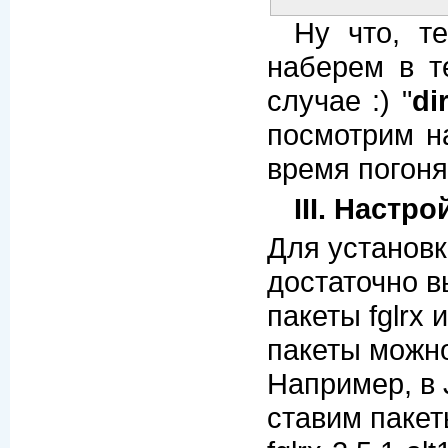
Ну что, т
наберем в 
случае :) "
di
посмотрим н
время погоня
III. Настр
Для установк
достаточно в
пакеты fglrx 
пакеты можно 
Hапример, в 
ставим пакет