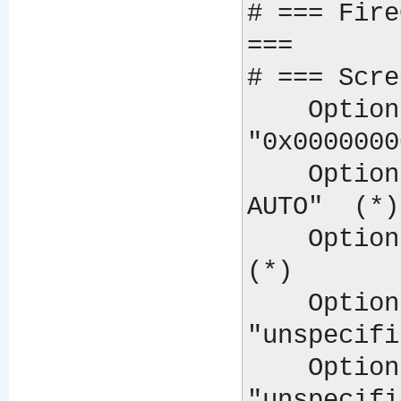
# === Fire
===

# === Scre
    Option "DesktopSetup"               
"0x0000000
    Option "MonitorLayout"              "AUTO, 
AUTO"  (*)

    Option "IgnoreEDID"                 "off"         
(*)

    Option "HSync2"                     
"unspecifi
    Option "VRefresh2"                  
"unspecifi