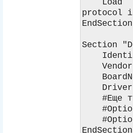
    Load  "dri"    # libdri.a # OpenGL X 
protocol i
EndSection

Section "D
    Identifier  "Radeon 9000"

    VendorName  "Unknown"

    BoardName   "Unknown"

    Driver      "radeon"

    #Еще туда можно добавить

    #Option "no_accel" "no"

    #Option "no_dri"   "no"
