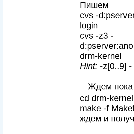
Пишем
cvs -d:pserve
login
cvs -z3 -
d:pserver:ano
drm-kernel
Hint:
-z[0..9] 
Ждем пока 
cd drm-kernel
make -f Makefi
ждем и получ