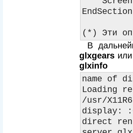
    Screen 0

EndSection

В дальней
glxgears
ил
glxinfo
name of di
Loading re
/usr/X11R6
display: :
direct ren
server glx