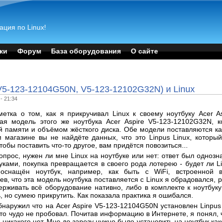
ация по Linux!
ки
Форум
База оборудования
О сайте
(V5-123-12104G50N, V5-123-12102G32N) и Linux
- 21:34
метка о том, как я прикручивал Linux к своему ноутбуку Acer A
ая модель этого же ноутбука Acer Aspire V5-123-12102G32N, 
 памяти и объёмом жёсткого диска. Обе модели поставляются как 
 магазине вы не найдёте данных, что это Linpus Linux, которы
чтобы поставить что-то другое, вам придётся повозиться...
опрос, нужен ли мне Linux на ноутбуке или нет: ответ был однозна
уками, покупка превращается в своего рода лотерею - будет ли L
 оснащён ноутбук, например, как быть с WiFi, встроенной в
в, что эта модель ноутбука поставляется с Linux я обрадовался, 
ерживать всё оборудование нативно, либо в комплекте к ноутбук
, но сумею прикрутить. Как показала практика я ошибался.
бнаружил что на Acer Aspire V5-123-12104G50N установлен Linpus 
это чудо не пробовал. Почитав информацию в Интернете, я понял, 
 никакого нет. Мне до зарезу нужно было установить на ноутбук как