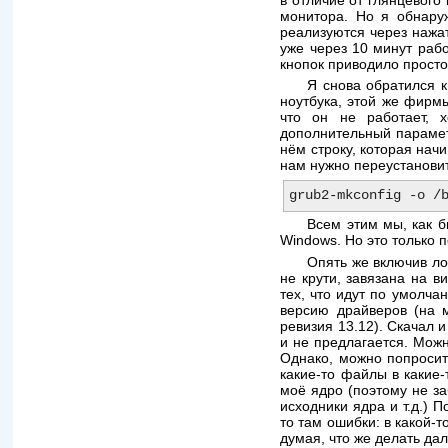
в отличие от глянцевого
монитора. Но я обнаруж
реализуются через нажа
уже через 10 минут раб
кнопок приводило просто
Я снова обратился 
ноутбука, этой же фирмы
что он не работает, х
дополнительный параметр
нём строку, которая на
нам нужно переустановит
Всем этим мы, как б
Windows. Но это только 
Опять же включив ло
не крути, завязана на 
тех, что идут по умолч
версию драйверов (на м
ревизия 13.12). Скачал 
и не предлагается. Мож
Однако, можно попросить
какие-то файлы в какие-
моё ядро (поэтому не за
исходники ядра и т.д.) 
то там ошибки: в какой-
думая, что же делать да