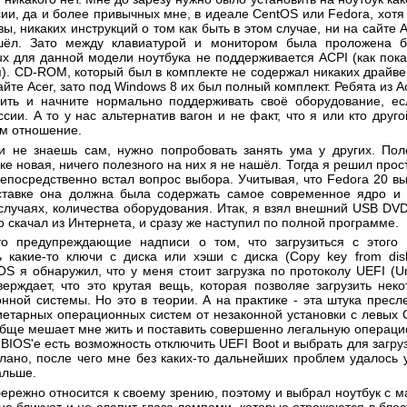
сии, да и более привычных мне, в идеале CentOS или Fedora, хотя
ы, никаких инструкций о том как быть в этом случае, ни на сайте 
шёл. Зато между клавиатурой и монитором была проложена бу
ux для данной модели ноутбука не поддерживается ACPI (как пока
). CD-ROM, который был в комплекте не содержал никаких драйве
айте Acer, зато под Windows 8 их был полный комплект. Ребята из Ac
вить и начните нормально поддерживать своё оборудование, е
сии. А то у нас альтернатив вагон и не факт, что я или кто друг
ам отношение.
ли не знаешь сам, нужно попробовать занять ума у других. По
ке новая, ничего полезного на них я не нашёл. Тогда я решил прос
 непосредственно встал вопрос выбора. Учитывая, что Fedora 20 вы
оставке она должна была содержать самое современное ядро и 
случаях, количества оборудования. Итак, я взял внешний USB DV
о скачал из Интернета, и сразу же наступил по полной программе.
то предупреждающие надписи о том, что загрузиться с этого
 какие-то ключи с диска или хэши с диска (Copy key from disk
S я обнаружил, что у меня стоит загрузка по протоколу UEFI (Uni
утверждает, что это крутая вещь, которая позволяе загрузить не
нной системы. Но это в теории. А на практике - эта штука пресл
иетарных операционных систем от незаконной установки с левых 
ообще мешает мне жить и поставить совершенно легальную операц
в BIOS'е есть возможность отключить UEFI Boot и выбрать для загр
елано, после чего мне без каких-то дальнейших проблем удалось 
альше.
бережно относится к своему зрению, поэтому и выбрал ноутбук с 