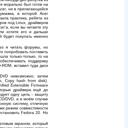
 я морально был готов на
Acer, ни в прилагающейся
мажка, в которой Acer
зала практика, ребята из
ров под Linux, драйверов
er'а, если вы читаете эту
сли хотите его и дальше
ой будет покупать именно
лез я читать форумы, но
то попробовать поставить
шла только-только, то на
обеспечивать поддержку
D-ROM, вставил туда диск
 DVD невозможно, затем
, Copy hash from disk).
fied Extensible Firmware
которые драйвера ещё до
едует одну цель - защиту
CD/DVD, а в моём случае
ионную систему, отличную
узки режим совместимости
установить Fedora 20. Но
матовым экраном, который