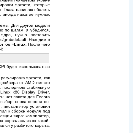
естящем глянцевом экране
ировки яркости, которые
. Глаза начинают болеть
, иногда нажатие нужных
лемы. Для другой модели
но по шагам, я убедился,
 ядра, нужно поставить
/grub/default. Находим в
pi_osi=Linux
. После чего
й:
CPI будет использоваться
регулировка яркости, как
 драйвера от AMD вместо
да последнюю стабильную
nux x86 Display Driver,
ь: нет пакета для Fedora
выбор, снова непонятно.
и, инсталлятор установил
упил к сборке модуля под
иляции ядра: компилятор,
а сорвалась из-за какой-
ался у разбитого корыта,