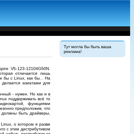
Тут могла бы быть ваша
реклама!
spire V5-123-12104G50N.
которая отличается лишь
бы с Linux, как бы... На
й делается азиатами для
чный - нужен. Но как и в
inux поддерживать всё то
идеокартой, функциями
резонно предположив, что
у должны быть драйверы,
Linux, о котором я разве
что с этим дистрибутивом
ой-нибудь дистрибутив из