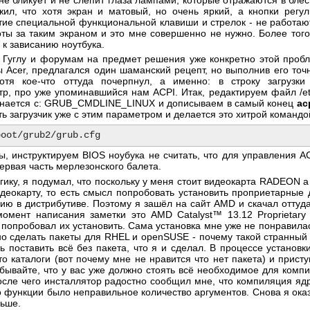
 не бликует и не слепит глаза лампами, которые отражаются в бл
ил, что хотя экран и матовый, но очень яркий, а кнопки регул
тие специальной функциональной клавиши и стрелок - не работают
оты за таким экраном и это мне совершенно не нужно. Более того
 к зависанию ноутбука.
к Гуглу и форумам на предмет решения уже конкретно этой проб
 Acer, предлагался один шаманский рецепт, но выполнив его точ
отя кое-что оттуда почерпнул, а именно: в строку загрузки
, про уже упоминавшийся нам ACPI. Итак, редактируем файл /etc
чинается с: GRUB_CMDLINE_LINUX и дописываем в самый конец
ac
ь загрузчик уже с этим параметром и делается это хитрой командо
ы, инструктируем BIOS ноубука не считать, что для управления A
первая часть мерлезонского балета.
гику, я подумал, что поскольку у меня стоит видеокарта RADEON а 
видеокарту, то есть смысл попробовать установить проприетарные
анию в дистрибутиве. Поэтому я зашёл на сайт AMD и скачал отту
омент написания заметки это AMD Catalyst™ 13.12 Proprietary Li
и попробовал их установить. Сама установка мне уже не понравилас
но сделать пакеты для RHEL и openSUSE - почему такой странный 
 поставить всё без пакета, что я и сделал. В процессе установк
то каталоги (вот почему мне не нравится что нет пакета) и прист
бывайте, что у вас уже должно стоять всё необходимое для комп
После чего инсталлятор радостно сообщил мне, что компиляция ядр
то функции было неправильное количество аргументов. Снова я оказ
льше.