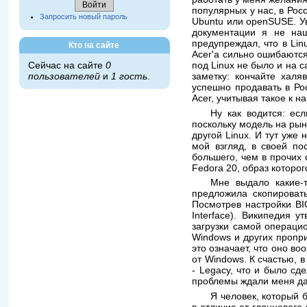
популярных у нас, в Рос
Запросить новый пароль
Ubuntu или openSUSE. Ув
документации я не на
предупреждал, что в Lin
Кто на сайте
Acer'а сильно ошибаются
Сейчас на сайте
0
под Linux не было и на с
пользователей
и
1 гость
.
заметку: кончайте халя
успешно продавать в Рос
Acer, учитывая такое к н
Ну как водится: ес
поскольку модель на рын
другой Linux. И тут уже
мой взгляд, в своей п
большего, чем в прочих 
Fedora 20, образ которог
Мне выдало какие-
предложила скопировать
Посмотрев настройки BIO
Interface). Википедия 
загрузки самой операцио
Windows и других пропр
это означает, что оно в
от Windows. К счастью, 
- Legacy, что и было сд
проблемы ждали меня д
Я человек, который 