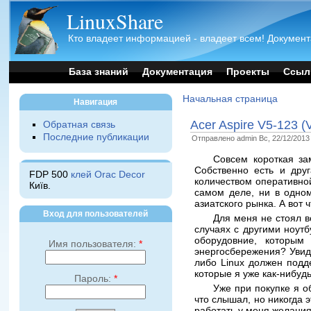
LinuxShare
Кто владеет информацией - владеет всем! Документ
База знаний
Документация
Проекты
Ссыл
Начальная страница
Навигация
Acer Aspire V5-123 
Обратная связь
Последние публикации
Отправлено admin Вс, 22/12/2013 
Совсем короткая за
Собственно есть и друг
FDP 500
клей Orac Decor
количеством оперативной
Київ.
самом деле, ни в одном
азиатского рынка. А вот 
Вход для пользователей
Для меня не стоял в
случаях с другими ноутб
оборудовние, которым
Имя пользователя:
*
энергосбережения? Увиде
либо Linux должен подд
которые я уже как-нибудь
Пароль:
*
Уже при покупке я о
что слышал, но никогда 
работать у меня желания