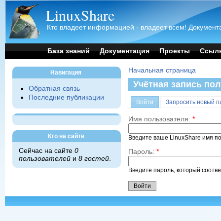
LinuxShare
Кто владеет информацией - владеет всем! Документа
База знаний
Документация
Проекты
Ссыл
Начальная страница
Навигация
Учётная запись по
Обратная связь
Последние публикации
Войти
Запросить новый п
Имя пользователя:
*
Кто на сайте
Введите ваше LinuxShare имя п
Сейчас на сайте
0
Пароль:
*
пользователей
и
8 гостей
.
Введите пароль, который соотв