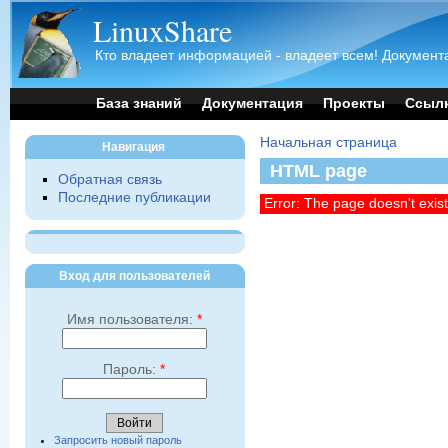
LinuxShare
Кто владеет информацией - владеет всем! Документа
База знаний
Документация
Проекты
Ссыл
Начальная страница
Навигация
HTML page
Обратная связь
Последние публикации
Error: The page doesn't exis
Вход для пользователей
Имя пользователя:
*
Пароль:
*
Запросить новый пароль