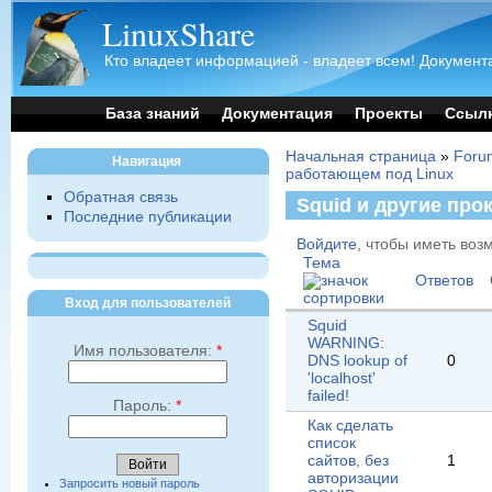
LinuxShare
Кто владеет информацией - владеет всем! Документа
База знаний
Документация
Проекты
Ссыл
Начальная страница
»
Foru
Навигация
работающем под Linux
Обратная связь
Squid и другие про
Последние публикации
Войдите
, чтобы иметь воз
Тема
Ответов
Вход для пользователей
Squid
WARNING:
Имя пользователя:
*
DNS lookup of
0
'localhost'
failed!
Пароль:
*
Как сделать
список
сайтов, без
1
авторизации
Запросить новый пароль