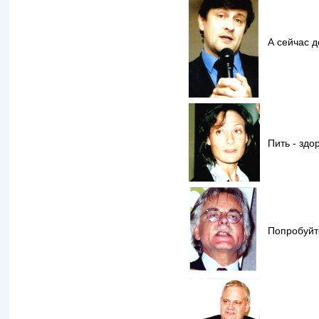
А сейчас 
Пить - здо
Попробуйте