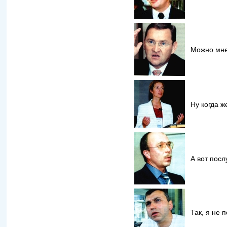
Можно мне
Ну когда ж
А вот посл
Так, я не 