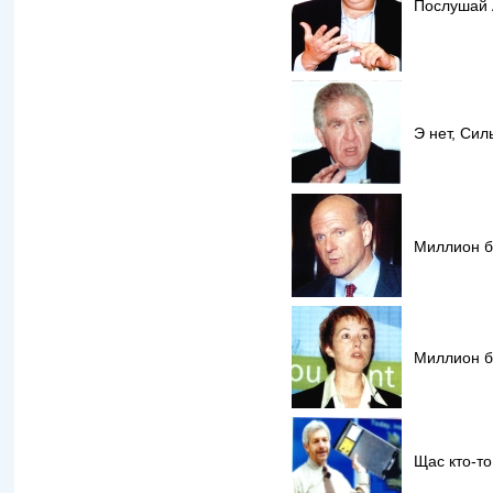
Послушай 
Э нет, Сил
Миллион б
Миллион ба
Щас кто-то