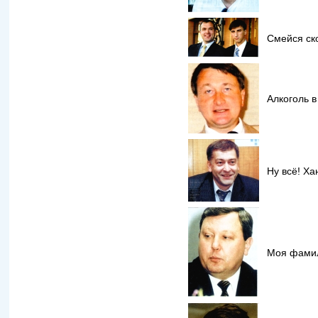
Смейся ск
Алкоголь в
Ну всё! Ха
Моя фамил