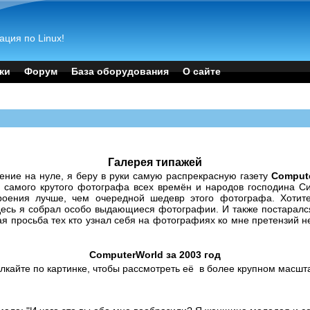
ация по Linux!
ки
Форум
База оборудования
О сайте
Галерея типажей
оение на нуле, я беру в руки самую распрекрасную газету
Comput
самого крутого фотографа всех времён и народов господина Си
роения лучше, чем очередной шедевр этого фотографа. Хотите
десь я собрал особо выдающиеся фотографии. И также постаралс
просьба тех кто узнал себя на фотографиях ко мне претензий н
ComputerWorld за 2003 год
лкайте по картинке, чтобы рассмотреть её в более крупном масшт