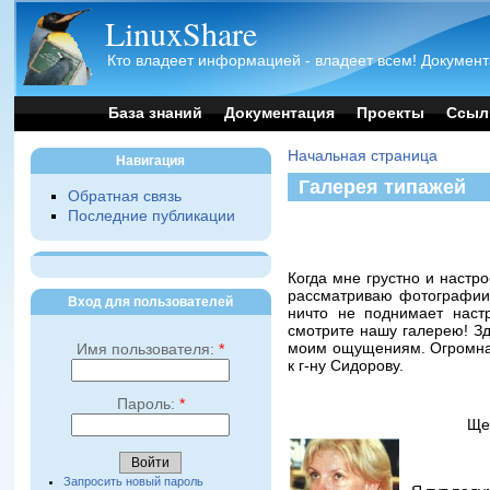
LinuxShare
Кто владеет информацией - владеет всем! Документ
База знаний
Документация
Проекты
Ссыл
Начальная страница
Навигация
Галерея типажей
Обратная связь
Последние публикации
Когда мне грустно и настр
рассматриваю фотографии 
Вход для пользователей
ничто не поднимает наст
смотрите нашу галерею! З
моим ощущениям. Огромная 
Имя пользователя:
*
к г-ну Сидорову.
Пароль:
*
Ще
Запросить новый пароль