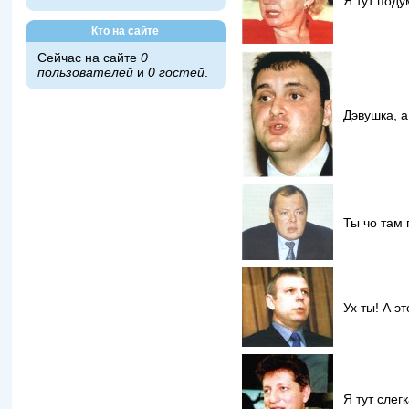
Я тут поду
Кто на сайте
Сейчас на сайте
0
пользователей
и
0 гостей
.
Дэвушка, а
Ты чо там 
Ух ты! А э
Я тут слег