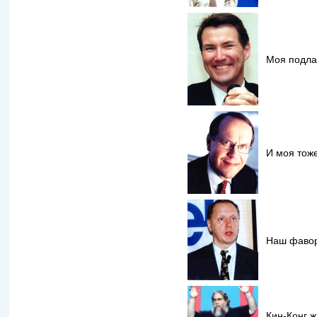
Моя подла
И моя тож
Наш фавор
Кин-Конг ж