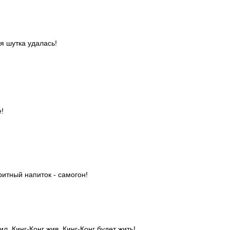
я шутка удалась!
е!
итный напиток - самогон!
ил, Кинг-Конг жив, Кинг-Конг будет жить!