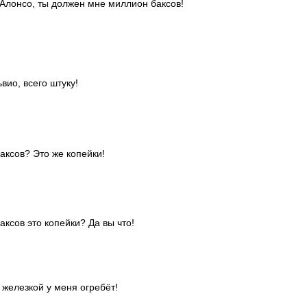
Алонсо, ты должен мне миллион баксов!
ьвио, всего штуку!
аксов? Это же копейки!
ксов это копейки? Да вы что!
 железкой у меня огребёт!