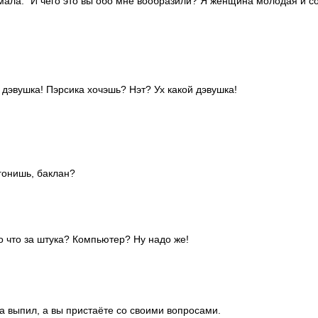
мала: "И чего это вы обо мне вообразили? Я женщина молодая и с
 дэвушка! Пэрсика хочэшь? Нэт? Ух какой дэвушка!
гонишь, баклан?
то что за штука? Компьютер? Ну надо же!
ка выпил, а вы пристаёте со своими вопросами.