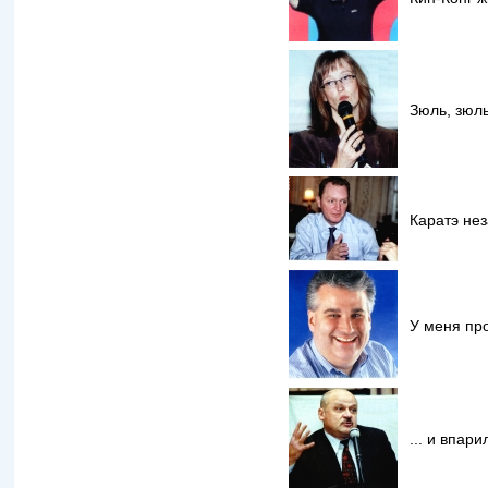
Зюль, зюль
Каратэ не
У меня пр
... и впари