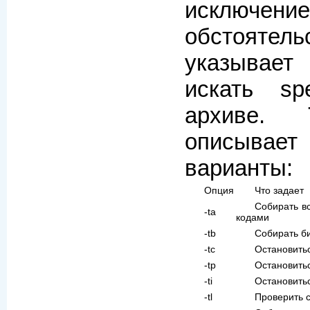
исключ
обстояте
указывает
искать sp
архиве. 
описыва
варианты:
Опция
Что задает
Собирать в
-ta
кодами
-tb
Собирать б
-tc
Остановитьс
-tp
Остановить
-ti
Остановитьс
-tl
Проверить 