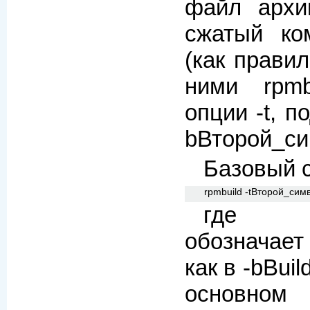
файл архи
сжатый ко
(как прави
ними rpmb
опции -t, 
bВторой_си
Базовый с
rpmbuild -tВторой_сим
где Вт
обозначает
как в -bBuil
основном 