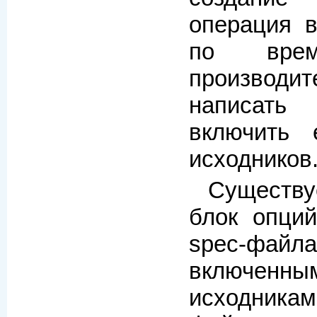
операция в
по врем
производ
написать
включить 
исходников
Существу
блок опци
spec-файла
включенным
исходникам