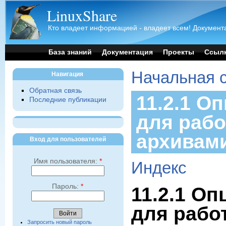
LinuxShare
Кто владеет информацией - владеет всем! Документа
База знаний
Документация
Проекты
Ссыл
Начальная 
Навигация
Обратная связь
11.2.1 О
Последние публикации
для работ
архивам
Вход для пользователей
Имя пользователя:
*
Индекс
Пароль:
*
11.2.1 Оп
для работ
Запросить новый пароль