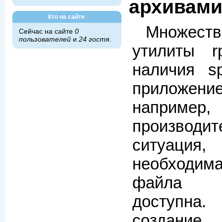
архивам
Кто на сайте
Множеств
Сейчас на сайте
0
пользователей
и
24 гостя
.
утилиты r
наличия s
приложени
наприм
производи
ситуация
необходи
файла 
доступна
создание