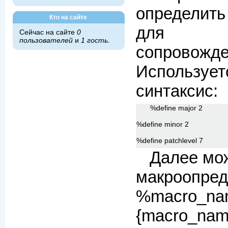
определит
Кто на сайте
для о
Сейчас на сайте
0
пользователей
и
1 гость
.
сопровож
Использу
синтаксис:
%define major 2
%define minor 2
%define patchlevel 7
Далее мо
макроопред
%macro
{macro_nam