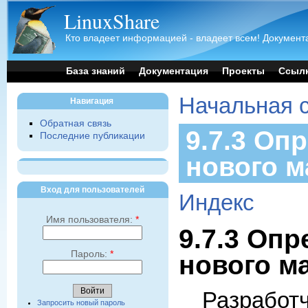
LinuxShare
Кто владеет информацией - владеет всем! Документа
База знаний
Документация
Проекты
Ссыл
Начальная 
Навигация
Обратная связь
9.7.3 Оп
Последние публикации
нового м
Вход для пользователей
Индекс
Имя пользователя:
*
9.7.3 Оп
Пароль:
*
нового м
Разраб
Запросить новый пароль