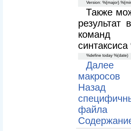
Version: %{major}.%{min
Также мо
результат 
команд
синтаксиса
%define today %(date)
Далее 
макросов
Назад 
специфич
файла
Содержани