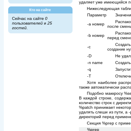
удаляет уже имеющийся п
Нижеследующая табли
Кто на сайте
Параметр
Значен
Сейчас на сайте
0
Распако
пользователей
и
25
-a номер
после смены
гостей
.
Распако
-b номер
перед смено
Создать
-c
создание ну
-D
Не удал
-n name
Создать
-q
Запусти
-T
Отключи
Хотя наиболее распр
также автоматически распако
Подобно маккросу %se
В каждой строке, содержа
количество строк с директ
%patch принимает некотор
удалять слеши из пути, а 
директорий перед примен
Секция %prep с примен
%prep