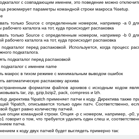
одкаталог с совпадающим именем, это поведение можно отключит
ца резюмирует параметры командной строки макроса %setup.
ие
вать только Source с определенным номером, например -a 0 для
 рабочего каталога на тот, куда происходит распаковка
вать только Source с определенным номером, например -b 0 для
й рабочего каталога на тот, куда происходит распаковка
 подкаталог перед распаковкой. Используется, когда процесс ра
жного подкаталога.
ять подкаталог перед распаковкой
 подкаталог с именем name
ть макрос в тихом режиме с минимальным выводом ошибок
ть автоматическую распаковку архива
остраненным форматом файлов архивов с исходным кодом являет
вывать tar, zip, gzip,bzip2, pack, compress и lzh.
tup директива %patch применяет патчи к коду. Директива также пр
щей %patch, описывается только один патч. Соответственно, ес
ивой будет равно количеству патчей.
ые опции командной строки. Опция -p с номером, например, -p0, у
-p1 говорит о том, что требуется удалить один слеш и, соответстве
ением патча.
ением к коду двух патчей будет выглядеть примерно так: