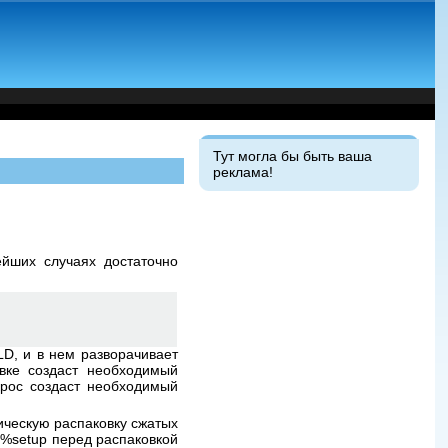
Тут могла бы быть ваша
реклама!
йших случаях достаточно
ILD, и в нем разворачивает
вке создаст необходимый
акрос создаст необходимый
ическую распаковку сжатых
 %setup перед распаковкой