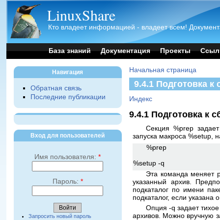
LinuxShare
Кто владеет информацией - владеет всем! Документ
База знаний
Документация
Проекты
Ссыл
Начальная страница
Навигация
9.4.1 Подготовка к
Обратная связь
Последние публикации
Индекс
9.4.1 Подготовка к с
Секция %prep задает
Вход для пользователей
запуска макроса %setup, 
%prep
Имя пользователя:
*
%setup -q
Эта команда меняет ра
Пароль:
*
указанный архив. Предпо
подкаталог по имени паке
подкаталог, если указана о
Опция -q задает тихо
архивов. Можно вручную з
Запросить новый пароль