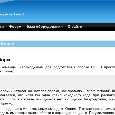
ация по Linux!
ки
Форум
База оборудования
О сайте
 сборке
борке
 команды, необходимые для подготовки к сборке ПО. В просте
например:
бочий каталог на каталог сборки, как правило /usr/src/redhat/BU
лагается, что хотя бы один файл исходного кода при распако
та. Если в составе исходников нет ни одного tar.gz-архива, м
пция -c.
е поведение с минимальным выводом. Опция -T отключает автомат
адать имя подкаталога сборки с помощью опции -n. По умолчанию