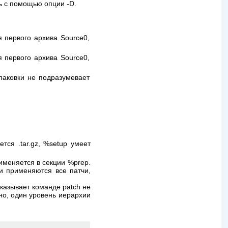
ь с помощью опции -D.
 первого архива Source0,
 первого архива Source0,
спаковки не подразумевает
ся .tar.gz, %setup умеет
именяется в секции %prep.
ли применяются все патчи,
казывает команде patch не
нно, один уровень иерархии