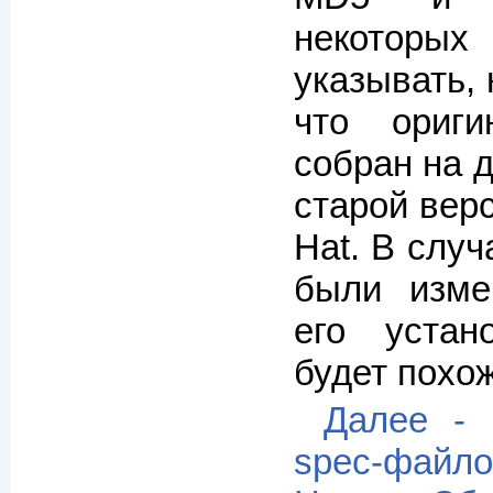
некоторых
указывать, 
что ориг
собран на 
старой вер
Hat. В слу
были изме
его устан
будет похо
Далее - 
spec-файл