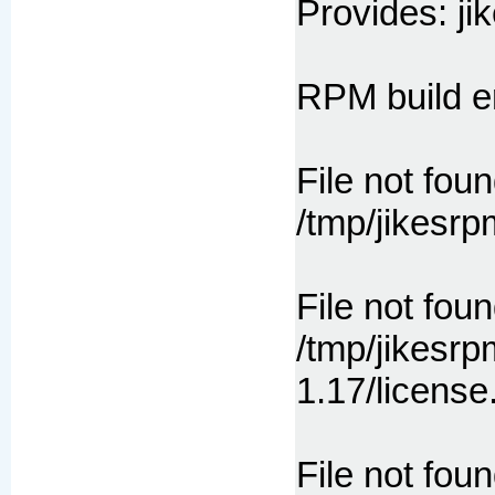
Provides: ji
RPM build er
File not foun
/tmp/jikesrp
File not foun
/tmp/jikesrp
1.17/license
File not foun