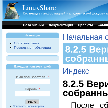
LinuxShare
Кто владеет информацией - владеет всем! Документа
База знаний
Документация
Проекты
Ссыл
Начальная 
Навигация
Обратная связь
8.2.5 Ве
Последние публикации
собранн
Вход для пользователей
Индекс
Имя пользователя:
*
8.2.5 Ве
Пароль:
*
собранны
После сб
Запросить новый пароль