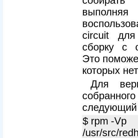
собират
выполняя 
воспользов
circuit дл
сборку с 
Это поможе
которых нет
Для вер
собранног
следующий 
$ rpm -Vp
/usr/src/red