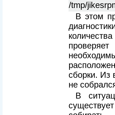
/tmp/jikesrp
В этом п
диагнос
количеств
проверя
необходи
располож
сборки. Из 
не собралс
В ситуац
существуе