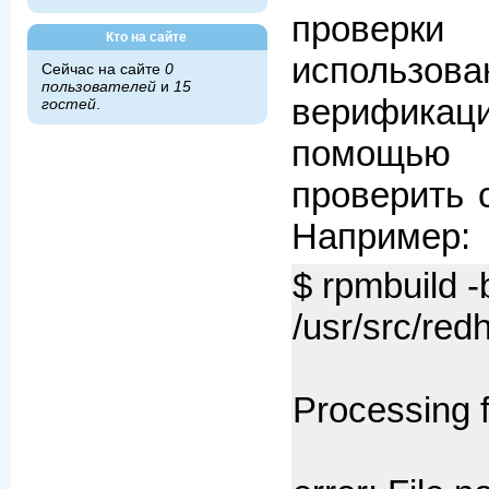
провер
Кто на сайте
использ
Сейчас на сайте
0
пользователей
и
15
верифика
гостей
.
помощью
проверить 
Например:
$ rpmbuild -
/usr/src/re
Processing f