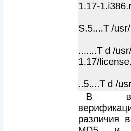
1.17-1.i386
S.5....T /usr/
.......T d /us
1.17/license
..5....T d /
В вы
верификаци
различия 
MD5 и в