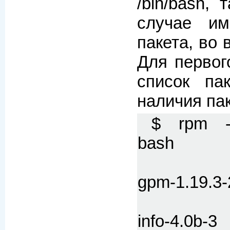
/bin/bash,
случае и
пакета, во 
Для первог
список па
наличия пак
$ rpm -q
bash
gpm-1.19.3-
info-4.0b-3