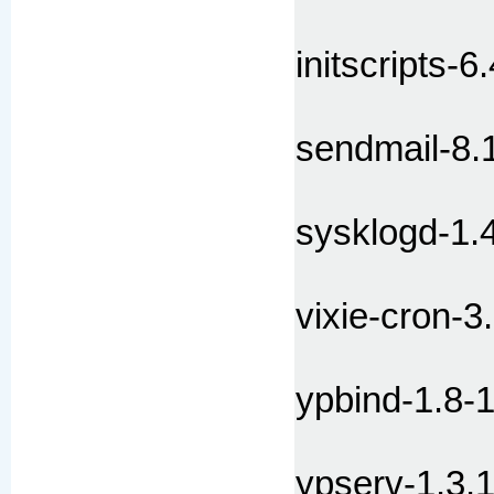
initscripts-6
sendmail-8.
sysklogd-1.
vixie-cron-3
ypbind-1.8-
ypserv-1.3.