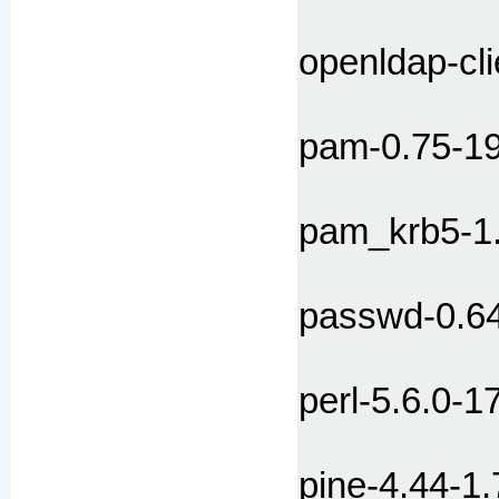
openldap-cli
pam-0.75-1
pam_krb5-1
passwd-0.64
perl-5.6.0-1
pine-4.44-1.