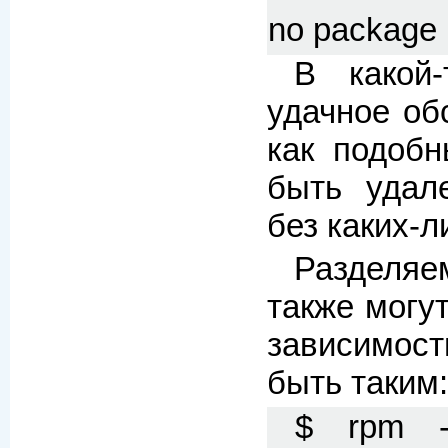
no package 
В какой-
удачное об
как подобн
быть удал
без каких-л
Разделяе
также могу
зависимост
быть таким:
$ rpm -q