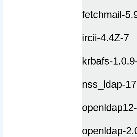
fetchmail-5.
ircii-4.4Z-7
krbafs-1.0.9
nss_ldap-17
openldap12-
openldap-2.