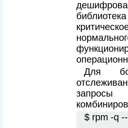
дешифр
библиоте
критическ
нормальног
функциони
операционн
Для бо
отслеживан
запро
комбиниров
$ rpm -q -