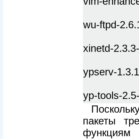
vim-enhance
wu-ftpd-2.6.
xinetd-2.3.3
ypserv-1.3.
yp-tools-2.5
Поскол
пакеты тр
функциям