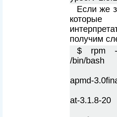
Если же з
которы
интерпрета
получим сл
$ rpm -q
/bin/bash
apmd-3.0fin
at-3.1.8-20