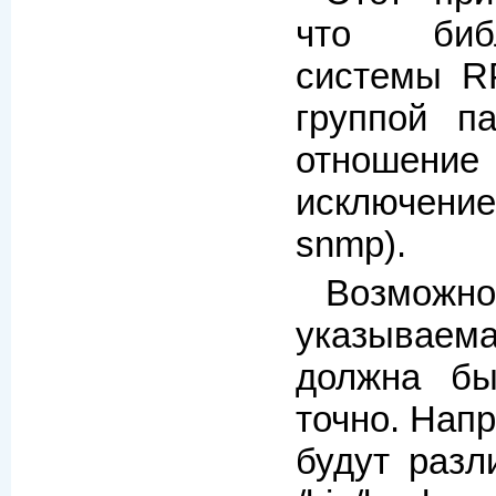
что биб
системы R
группой п
отношен
исключени
snmp).
Возможно
указывае
должна бы
точно. Нап
будут разл