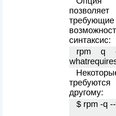
Опция -
позволяет
требую
возможно
синтаксис:
rpm q qu
whatrequires
Некото
требуют
другому:
$ rpm -q -