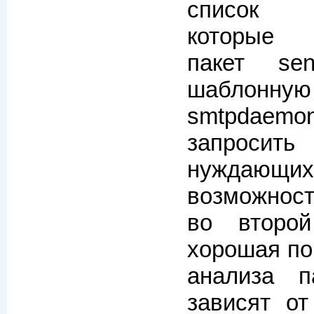
список в
которые 
пакет sen
шаблонну
smtpdaemo
запросить 
нуждающ
возможност
во второ
хорошая по
анализа п
зависят от