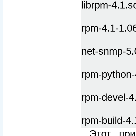
librpm-4.1.s
rpm-4.1-1.0
net-snmp-5.
rpm-python-
rpm-devel-4
rpm-build-4.
Этот при