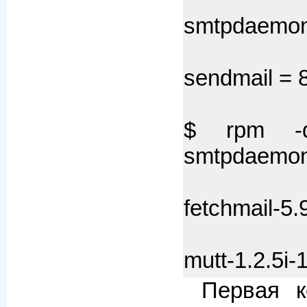
smtpdaemo
sendmail = 8
$ rpm -q 
smtpdaemo
fetchmail-5.
mutt-1.2.5i-
Первая к