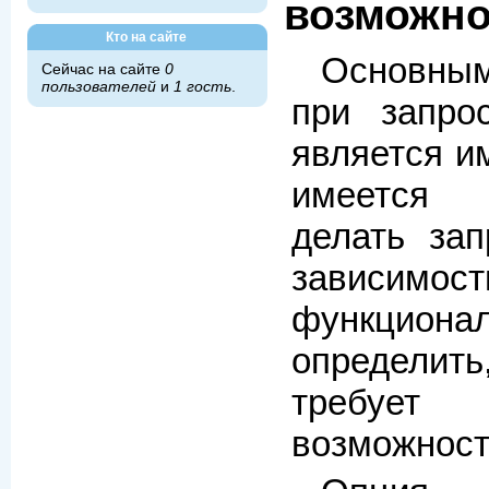
возможно
Кто на сайте
Основн
Сейчас на сайте
0
пользователей
и
1 гость
.
при запро
является и
имеется
делать за
зависи
функцион
определит
требу
возможност