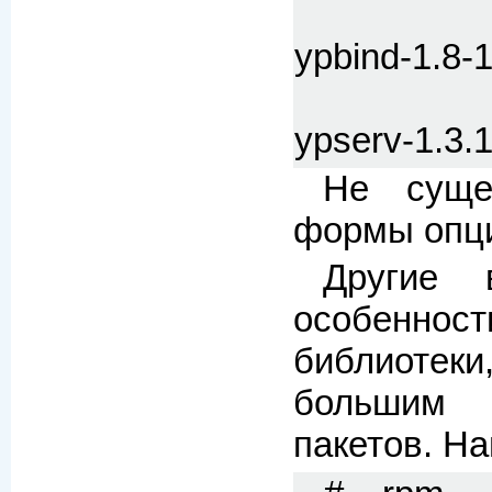
ypbind-1.8-
ypserv-1.3.
Не сущес
формы опции
Другие 
особеннос
библиотек
большим
пакетов. Н