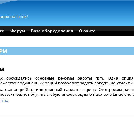
ация по Linux!
ки
Форум
База оборудования
О сайте
RPM
PM
ах обсуждались основные режимы работы rpm. Одна опция
ожество подчиненных опций позволяют задать поведение утилиты
ается опцией -q, или длинный вариант: --query. Этот режим ра
 позволяющих получить любую информацию о пакетах в Linux-сист
етах