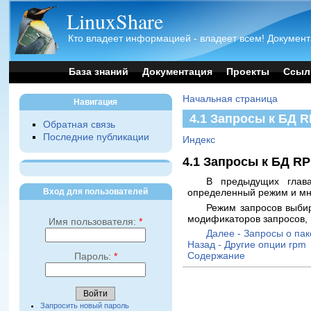
LinuxShare
Кто владеет информацией - владеет всем! Документ
База знаний
Документация
Проекты
Ссыл
Начальная страница
Навигация
4.1 Запросы к БД 
Обратная связь
Последние публикации
Индекс
4.1 Запросы к БД R
В предыдущих глав
Вход для пользователей
определенный режим и мн
Режим запросов выбир
модификаторов запросов,
Имя пользователя:
*
Далее - Запросы о пак
Назад - Другие опции rpm
Содержание
Пароль:
*
Запросить новый пароль