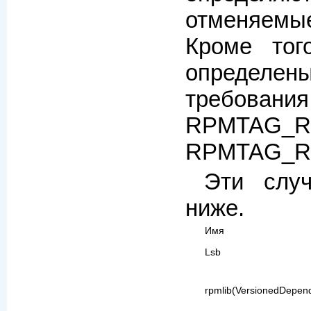
отменяемые
Кроме тог
определен
требо
RPMTAG
RPMTAG_R
Эти слу
ниже.
Имя
Lsb
rpmlib(VersionedDepen