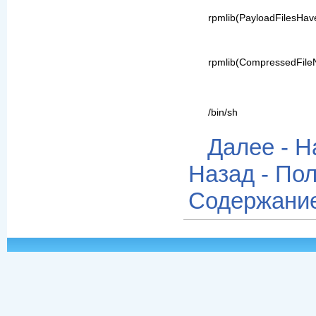
rpmlib(PayloadFilesHave
rpmlib(CompressedFil
/bin/sh
Далее - Н
Назад - По
Содержани