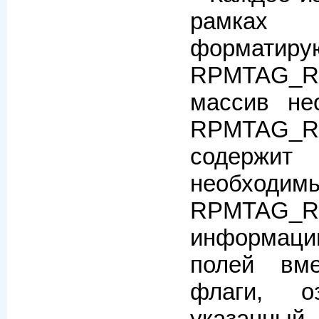
рамках 
форматиру
RPMTAG_R
массив не
RPMTAG_R
содерж
необход
RPMTAG_
информац
полей вме
флаги, о
указанны