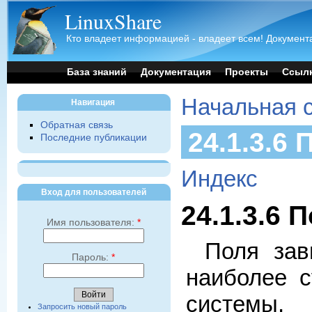
LinuxShare
Кто владеет информацией - владеет всем! Документа
База знаний
Документация
Проекты
Ссыл
Начальная 
Навигация
Обратная связь
24.1.3.6
Последние публикации
Индекс
Вход для пользователей
24.1.3.6 
Имя пользователя:
*
Поля зав
Пароль:
*
наиболее 
системы
Запросить новый пароль