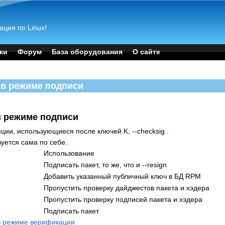
ация по Linux!
ки
Форум
База оборудования
О сайте
m в режиме подписи
 в режиме подписи
ии, использующиеся после ключей K, --checksig .
зуется сама по себе.
Использование
Подписать пакет, то же, что и --resign
Добавить указанный публичный ключ в БД RPM
Пропустить проверку дайджестов пакета и хэдера
Пропустить проверку подписей пакета и хэдера
Подписать пакет
в режиме верификации