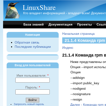
LinuxShare
Кто владеет информацией - владеет всем! Документ
База знаний
Документация
Проекты
Ссыл
Начальная страница
Навигация
21.1.4 Команда rp
Обратная связь
Последние публикации
Индекс
21.1.4 Команда rpm
Ниже представлены опц
Вход для пользователей
Опция --import исполь
Опция
Имя пользователя:
*
--addsign
--import public_key
Пароль:
*
--nodigest
--nosignature
--resign
Запросить новый пароль
Далее - Команда rpm 