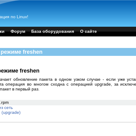
ация по Linux!
ки
Форум
База оборудования
О сайте
 режиме freshen
режиме freshen
ачает обновление пакета в одном узком случае - если уже уста
эта операция во многом сходна с операцией upgrade, за исключе
пакет в первый раз.
6.rpm
ез сеть
 (upgrade)