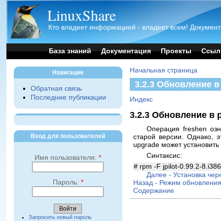
LinuxShare
Кто владеет информацией - владеет всем! Документ
База знаний
Документация
Проекты
Ссыл
Начальная страница
Навигация
3.2.3 Обновление в
Обратная связь
Последние публикации
Индекс
3.2.3 Обновление в 
Операция freshen озн
Вход для пользователей
старой версии. Однако, 
upgrade может установить 
Синтаксис:
Имя пользователя:
*
# rpm -F jpilot-0.99.2-8.i38
Далее - Установка чер
Пароль:
*
Назад - Режим обновления
Содержание
Запросить новый пароль