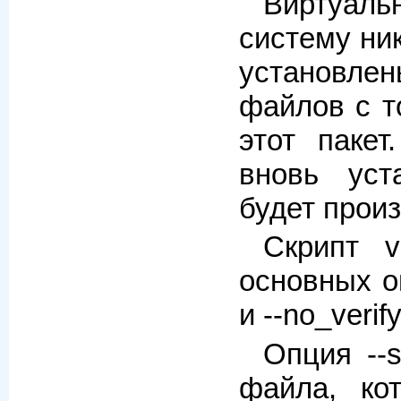
Виртуаль
систему ни
установле
файлов с т
этот пакет
вновь уст
будет прои
Скрипт v
основных оп
и --no_verify
Опция --
файла, ко