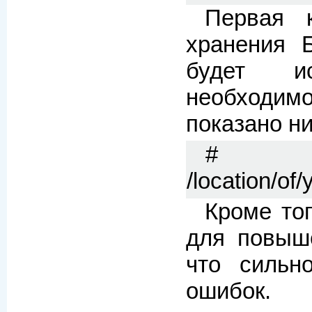
Первая 
хранения 
будет ис
необходимо
показано н
# r
/location/of
Кроме то
для повыш
что сильн
ошибок.