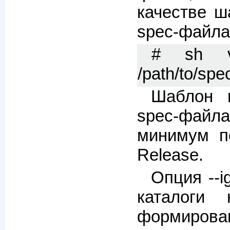
качестве ш
spec-файла
# sh vpk
/path/to/spec
Шаблон 
spec-файла
минимум п
Release.
Опция --i
каталоги 
формиров