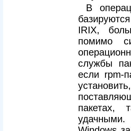
В операц
базируются
IRIX, бол
помимо с
операционн
службы пак
если rpm-п
устано
поставляющ
пакетах, 
удачными.
Windows за