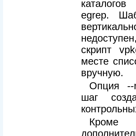
каталогов
egrep. Ша
вертикальн
недоступе
скрипт vpk
месте спис
вручную.
Опция --
шаг созд
контрольны
Кроме 
дополнител