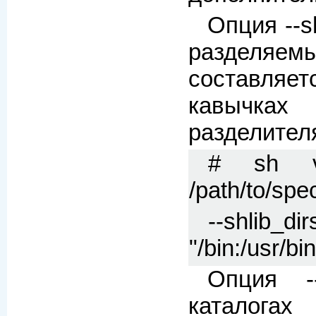
Опция --s
разделяе
составляе
кавычках
разделител
# sh vpk
/path/to/spec/
--shlib_dir
"/bin:/usr/bi
Опция --
каталога