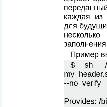
переданный
каждая из 
для будущи
нескольк
заполнения с
Пример вы
$ sh ./v
my_header.sp
--no_verify
Provides: /b