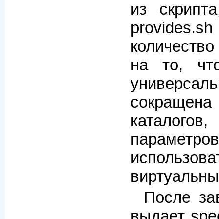
из скрипта
provides.
количество
на то, чт
универсал
сокращен
каталого
параметров
использова
виртуальны
После за
выдает spe