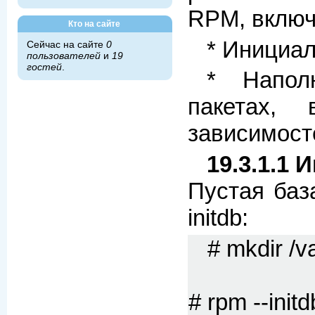
RPM, включ
Кто на сайте
* Инициал
Сейчас на сайте
0
пользователей
и
19
гостей
.
* Напол
пакетах,
зависимост
19.3.1.1
Пустая баз
initdb:
# mkdir /va
# rpm --initd