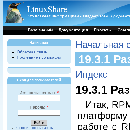
LinuxShare
Кто владеет информацией - владеет всем! Документа
База знаний
Документация
Проекты
Ссыл
Начальная 
Навигация
Обратная связь
19.3.1 Р
Последние публикации
Индекс
Вход для пользователей
19.3.1 Р
Имя пользователя:
*
Итак, RP
Пароль:
*
платформу 
работе с R
Запросить новый пароль