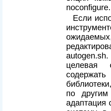
noconfigure.
Если исп
инструмент
ожидаемы
редактир
autogen.s
целевая 
содерж
библиотеки
по другим
адаптация 