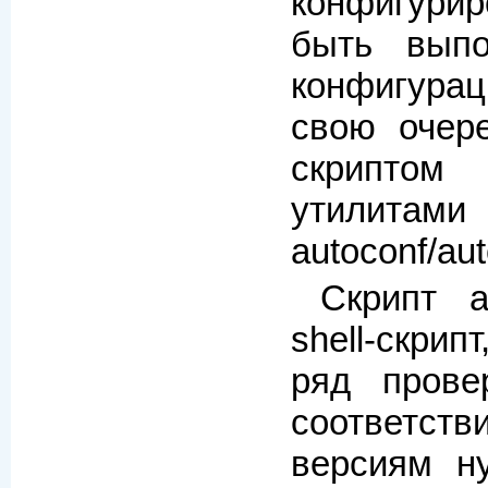
конфигур
быть выпо
конфигура
свою очере
скриптом
утилитами
autoconf/au
Скрипт a
shell-скрип
ряд прове
соответст
версиям н