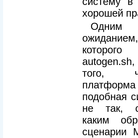
систему в
хорошей пр
Одним
ожидание
которо
autogen.sh
того, 
платформ
подобная с
не так, с
каким обр
сценарии M