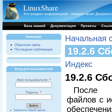
LinuxShare
Кто владеет информацией - владеет всем! Документа
База знаний
Документация
Проекты
Ссыл
Начальная 
Навигация
Обратная связь
19.2.6 С
Последние публикации
Индекс
Вход для пользователей
19.2.6 С
Имя пользователя:
*
После
Пароль:
*
файлов с и
обеспече
Запросить новый пароль