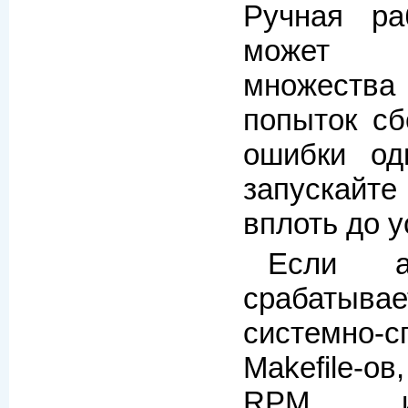
Ручная ра
может 
множеств
попыток сб
ошибки од
запускайт
вплоть до у
Если aut
срабатывае
системно-
Makefile-о
RPM и 