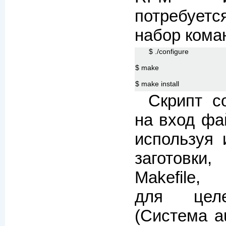
потребует
набор кома
$ ./configure
$ make
$ make install
Скрипт co
на вход фай
используя 
заготовки
Makefile,
для целе
(Система a