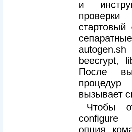
и инстру
проверки
стартовый 
сепарат
autogen.
beecrypt, li
После вы
процеду
вызывает ск
Чтобы о
configur
опция кома