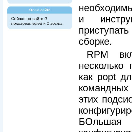
необходим
Кто на сайте
и инстру
Сейчас на сайте
0
пользователей
и
1 гость
.
приступат
сборке.
RPM вк
несколько 
как popt д
командных 
этих подси
конфигурир
БОльшая