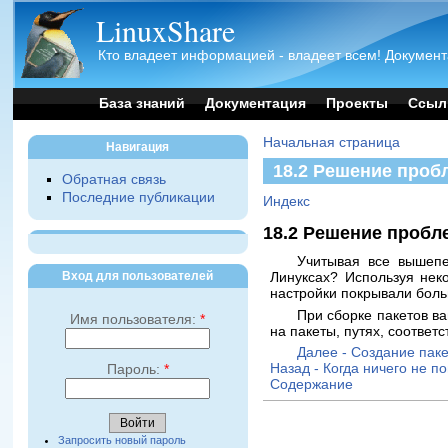
LinuxShare
Кто владеет информацией - владеет всем! Документ
База знаний
Документация
Проекты
Ссыл
Начальная страница
Навигация
18.2 Решение проб
Обратная связь
Последние публикации
Индекс
18.2 Решение пробл
Учитывая все вышепе
Вход для пользователей
Линуксах? Используя нек
настройки покрывали бол
При сборке пакетов ва
Имя пользователя:
*
на пакеты, путях, соответ
Далее - Создание пак
Назад - Когда ничего не п
Пароль:
*
Содержание
Запросить новый пароль