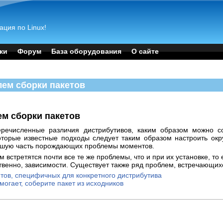
ация по Linux!
ки
Форум
База оборудования
О сайте
лем сборки пакетов
ем сборки пакетов
речисленные различия дистрибутивов, каким образом можно со
оторые известные подходы следует таким образом настроить окр
ьшую часть порождающих проблемы моментов.
м встретятся почти все те же проблемы, что и при их установке, то
ственно, зависимости. Существует также ряд проблем, встречающих
етов, специфичных для конкретного дистрибутива
омогает, соберите пакет из исходников