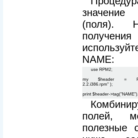
Процедур
значение
(поля). 
получени
используйт
NAME:
use RPM2;
my $header = RPM2->op
2.2.i386.rpm" );
print $header->tag("NAME"), 
Комбини
полей, м
полезные с