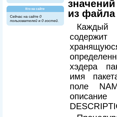
значений
Кто на сайте
из файла
Сейчас на сайте
0
пользователей
и
0 гостей
.
Кажды
содержит
хран
определенн
хэдера па
имя пакет
поле NAM
описан
DESCRIPTI