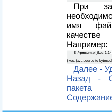
При за
необходим
имя фай
качеств
Например:
$ ./rpmsum.pl jikes-1.14
jikes: java source to byteco
Далее - 
Назад - 
пакета
Содержани