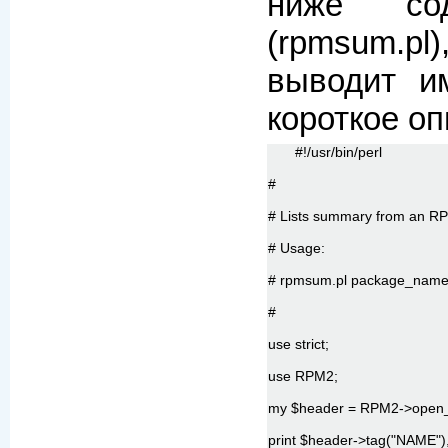
ниже сод
(rpmsum.
выводит и
короткое оп
#!/usr/bin/perl
#
# Lists summary from an RP
# Usage:
# rpmsum.pl package_name
#
use strict;
use RPM2;
my $header = RPM2->open_
print $header->tag("NAME"),