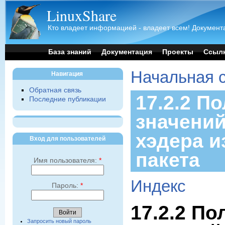
LinuxShare
Кто владеет информацией - владеет всем! Документа
База знаний
Документация
Проекты
Ссыл
Начальная 
Навигация
Обратная связь
17.2.2 П
Последние публикации
значений
хэдера и
Вход для пользователей
пакета
Имя пользователя:
*
Индекс
Пароль:
*
17.2.2 По
Запросить новый пароль