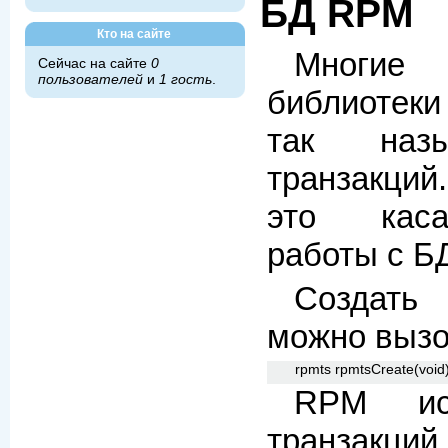
БД RPM
Кто на сайте
Многи
Сейчас на сайте
0
пользователей
и
1 гость
.
библиотеки
так наз
транзакций
это каса
работы с Б
Создать 
можно вызо
rpmts rpmtsCreate(void)
RPM ис
транз