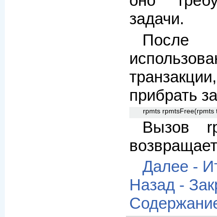
оно треб
задачи.
После
использ
транзак
прибрать за
rpmts rpmtsFree(rpmts t
Вызов rp
возвращает
Далее - 
Назад - За
Содержани