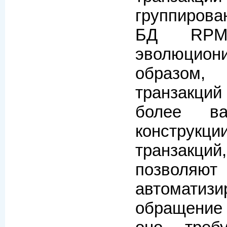
группиров
БД RPM
эволюцио
образо
транзакций
более ва
констр
транзакци
позволяют
автоматизи
обращение