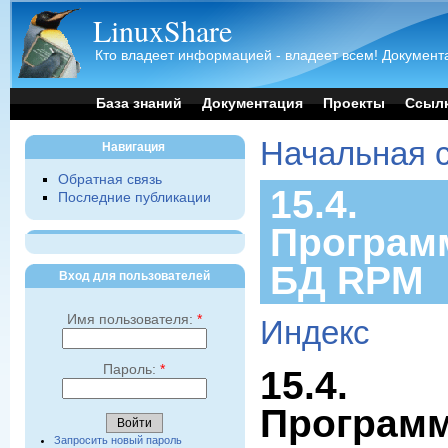
LinuxShare
Кто владеет информацией - владеет всем! Документа
База знаний
Документация
Проекты
Ссыл
Начальная 
Навигация
Обратная связь
15.4.
Последние публикации
Програм
БД RPM
Вход для пользователей
Имя пользователя:
*
Индекс
Пароль:
*
15.4.
Программ
Запросить новый пароль