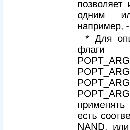
позволяет 
одним и
например, -
* Для оп
флаги 
POPT_ARG
POPT_ARG
POPT_A
POPT_ARGF
применять
есть соотв
NAND, или