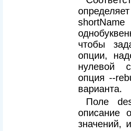
Соотве
определяе
shortN
однобукве
чтобы зада
опции, над
нулевой с
опция --reb
варианта.
Поле des
описание о
значений, 