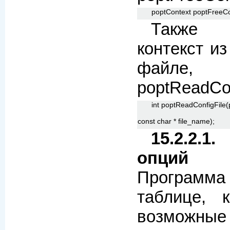
poptContext poptFreeCo
Также 
контекст и
файле
poptReadCon
int poptReadConfigFile(
const char * file_name);
15.2.2.
опций
Программа
таблице, 
возможные 