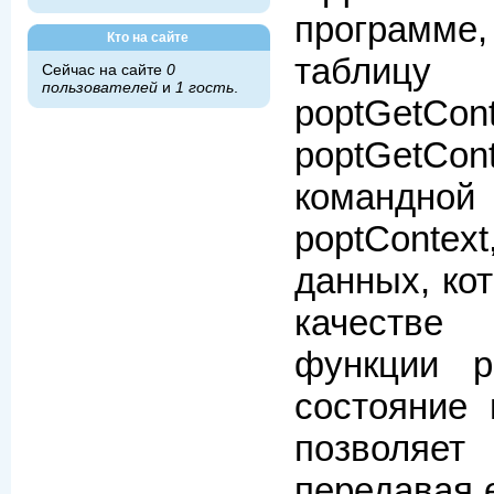
программе
Кто на сайте
таблицу
Сейчас на сайте
0
пользователей
и
1 гость
.
poptGet
poptGetCo
командной
poptConte
данных, ко
качестве
функции po
состояние 
позволяет
передавая 