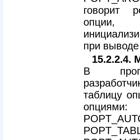
говорит p
опции
инициализ
при выводе
15.2.2.4.
В прог
разработч
таблицу оп
опциями
POPT_
POPT_T