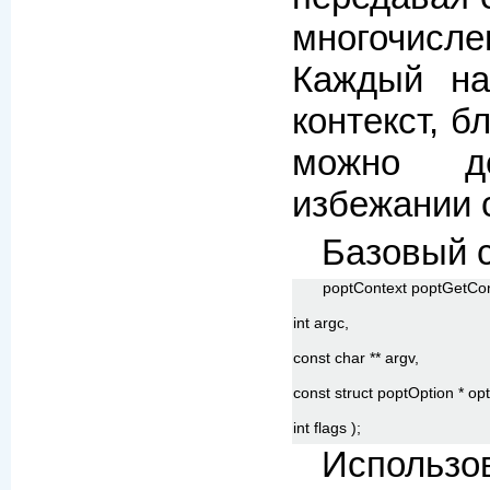
многочисле
Каждый на
контекст, 
можно д
избежании 
Базовый с
poptContext poptGetCon
int argc,
const char ** argv,
const struct poptOption * opt
int flags );
Использ