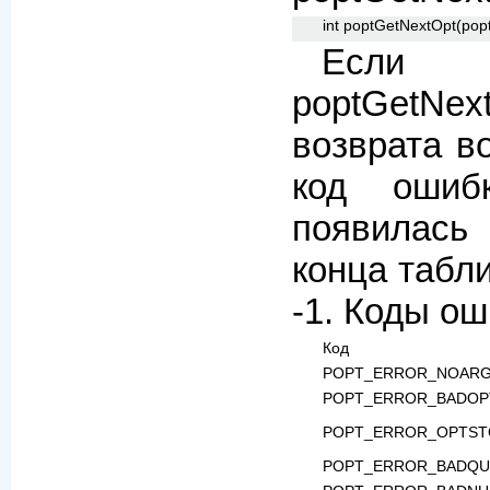
int poptGetNextOpt(popt
Если в
poptGetNe
возврата в
код ошиб
появилась
конца табл
-1. Коды ош
Код
POPT_ERROR_NOAR
POPT_ERROR_BADOP
POPT_ERROR_OPTST
POPT_ERROR_BADQ