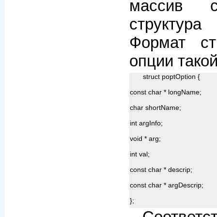
массив с
структур
Формат ст
опции такой
struct poptOption {
const char * longName;
char shortName;
int argInfo;
void * arg;
int val;
const char * descrip;
const char * argDescrip;
};