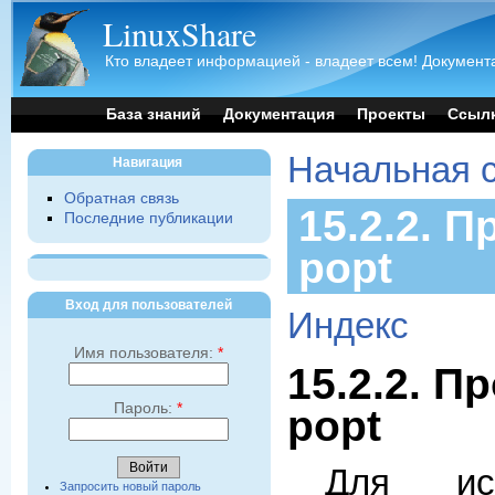
LinuxShare
Кто владеет информацией - владеет всем! Документа
База знаний
Документация
Проекты
Ссыл
Начальная 
Навигация
Обратная связь
15.2.2. 
Последние публикации
popt
Вход для пользователей
Индекс
Имя пользователя:
*
15.2.2. 
Пароль:
*
popt
Для ис
Запросить новый пароль