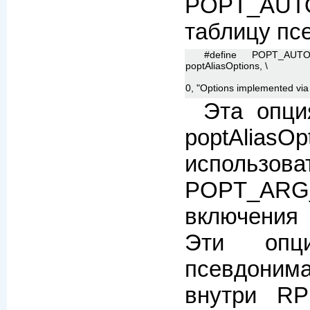
POPT_AU
таблицу пс
#define POPT_AUT
poptAliasOptions, \
0, "Options implemented via 
Эта опци
poptAlia
использ
POPT_ARG
включения
Эти опц
псевдоним
внутри R