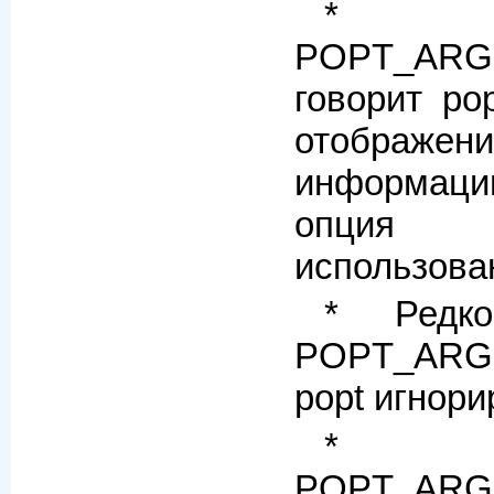
*
POPT_ARG
говорит po
отобра
информации
опция 
использова
* Редко
POPT_ARGF
popt игнори
*
POPT_ARG