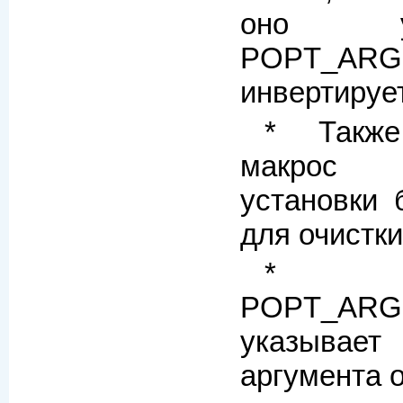
оно ус
POPT_AR
инвертирует
* Также
макрос 
установки 
для очистки
*
POPT_ARG
указывает
аргумента 