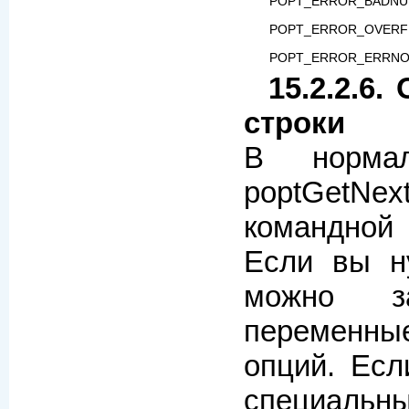
POPT_ERROR_BADN
POPT_ERROR_OVER
POPT_ERROR_ERRN
15.2.2.6
строки
В нормал
poptGetNex
командной 
Если вы н
можно з
переменные
опций. Есл
специал