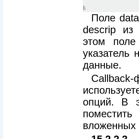
};
Поле dat
descrip из
этом поле
указатель 
данные.
Callback
используе
опций. В 
поместит
вложенных о