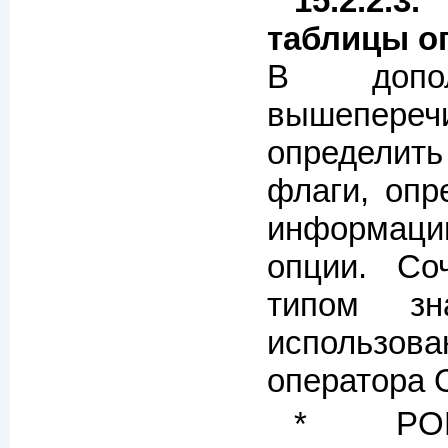
15.2.2.
таблицы о
В допо
вышепереч
определит
флаги, оп
информаци
опции. Со
типом зн
использо
оператора 
* POPT