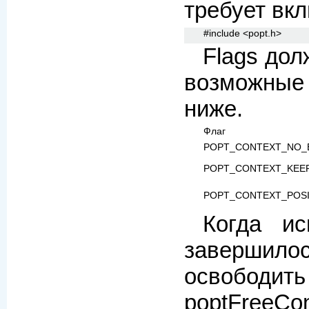
требует вкл
#include <popt.h>
Flags дол
возможные
ниже.
Флаг
POPT_CONTEXT_NO_
POPT_CONTEXT_KEEP
POPT_CONTEXT_POS
Когда ис
заверши
освобод
poptFreeCon