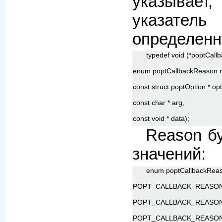
указывает,
указатель
определенн
typedef void (*poptCall
enum poptCallbackReason r
const struct poptOption * opt
const char * arg,
const void * data);
Reason б
значений:
enum poptCallbackReas
POPT_CALLBACK_REASON_
POPT_CALLBACK_REASON
POPT_CALLBACK_REASON