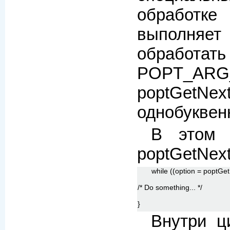
обработк
выполняет
обработ
POPT_A
poptGet
однобуквен
В этом 
poptGetNext
while ((option = poptGet
/* Do something... */
}
Внутри ц