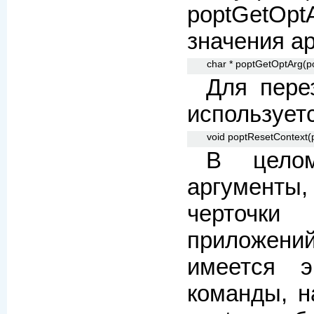
poptGetO
значения а
char * poptGetOptArg(po
Для пере
используетс
void poptResetContext(p
В целом
аргумен
черточк
приложен
имеется э
команды, н