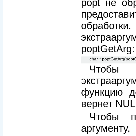
popt не об
предостав
обрабо
экстраар
poptGetArg:
char * poptGetArg(poptC
Чтобы
экстраарг
функцию д
вернет NUL
Чтобы п
аргументу,