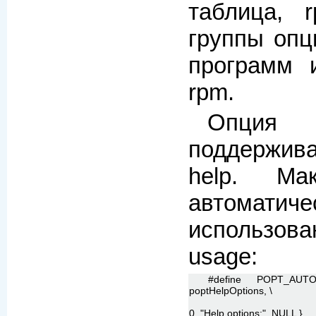
таблица, r
группы опц
программ 
rpm.
Опция
поддержив
help. Ма
автомати
использован
usage:
#define POPT_AUT
poptHelpOptions, \
0, "Help options:", NULL },