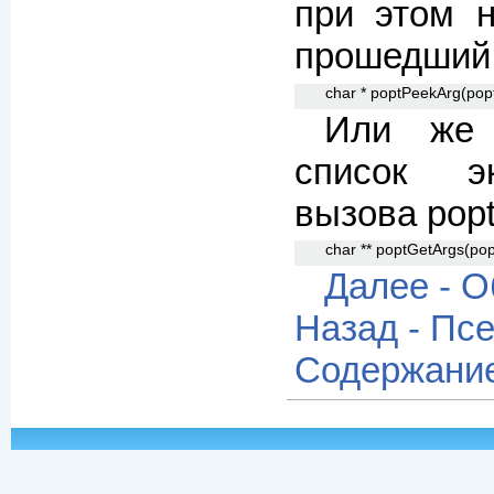
при этом н
прошедший 
char * poptPeekArg(popt
Или же 
список эк
вызова popt
char ** poptGetArgs(pop
Далее - О
Назад - Пс
Содержани