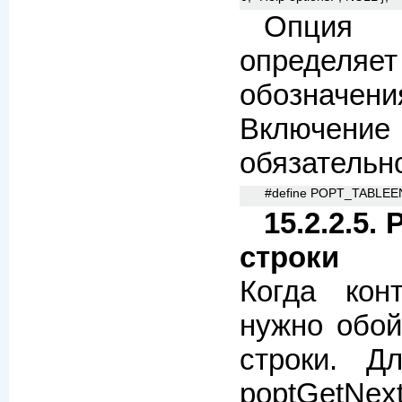
Опция
определя
обозначе
Включение 
обязательн
#define POPT_TABLEEND 
15.2.2.5
строки
Когда кон
нужно обой
строки. Д
poptGetNext