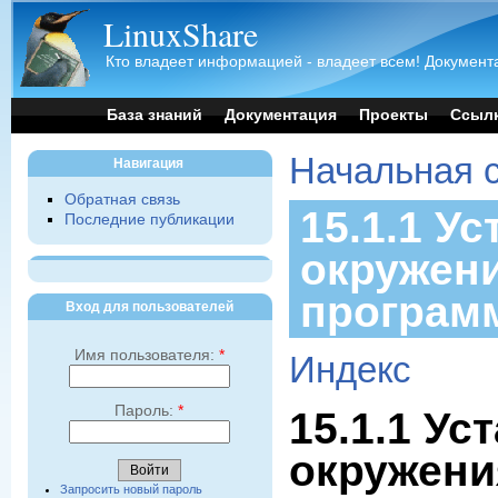
LinuxShare
Кто владеет информацией - владеет всем! Документа
База знаний
Документация
Проекты
Ссыл
Начальная 
Навигация
Обратная связь
15.1.1 У
Последние публикации
окружени
програм
Вход для пользователей
Имя пользователя:
*
Индекс
Пароль:
*
15.1.1 Ус
окружени
Запросить новый пароль