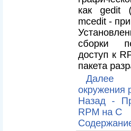
как gedit 
mcedit - при
Установле
сборки п
доступ к R
пакета раз
Далее 
окружения 
Назад - П
RPM на C
Содержани