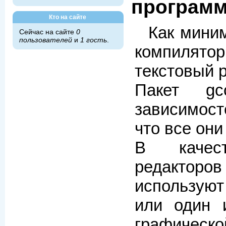
програм
Кто на сайте
Как мини
Сейчас на сайте
0
пользователей
и
1 гость
.
компиля
текстовый р
Пакет g
зависимос
что все они
В качест
редакторо
использую
или один 
графическо