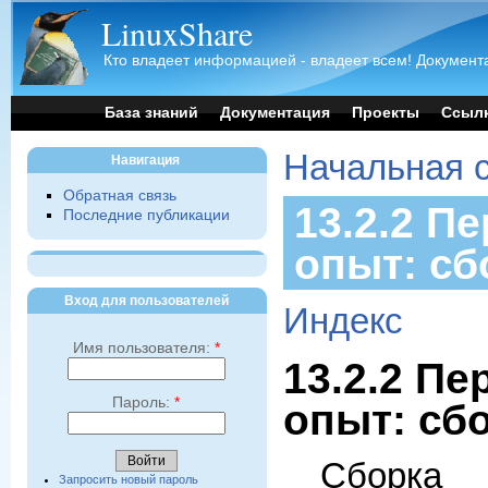
LinuxShare
Кто владеет информацией - владеет всем! Документа
База знаний
Документация
Проекты
Ссыл
Начальная 
Навигация
Обратная связь
13.2.2 П
Последние публикации
опыт: сб
Вход для пользователей
Индекс
Имя пользователя:
*
13.2.2 П
Пароль:
*
опыт: сб
Сборка 
Запросить новый пароль