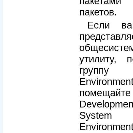
пакетами
пакетов.
Если ва
предста
общесисте
утилиту, 
групп
Environme
помещайт
Developmen
System
Environme