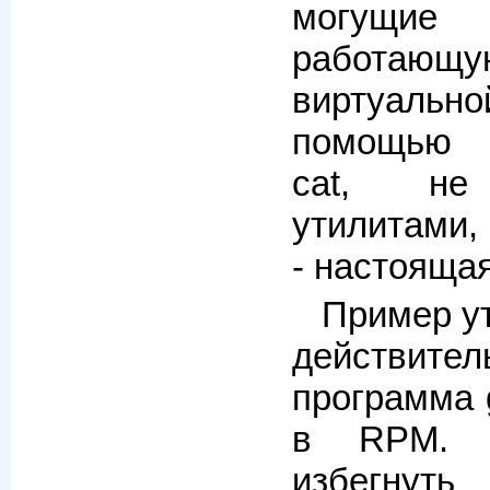
могущие 
работаю
виртуаль
помощью 
cat, не 
утилитами,
- настоящая
Пример у
действите
программа 
в RPM. О
избегнуть