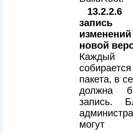
13.2.2
запись
изменени
новой вер
Каждый
собираетс
пакета, в 
должна б
запись. Б
админист
могут 