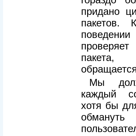
гораздо б
придано ц
пакетов.
поведени
проверяет 
пакета,
обращается
Мы дол
каждый с
хотя бы дл
обману
пользовате