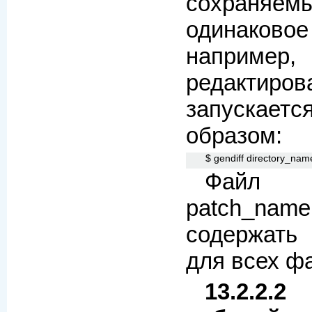
сохраня
одинаков
например,
редактир
запускаетс
образом:
$ gendiff directory_nam
Фай
patch_na
содержать
для всех фа
13.2.2