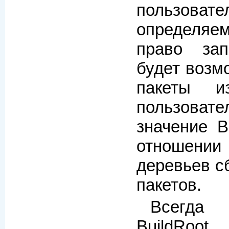
пользов
определя
право за
будет возм
пакеты и
пользова
значение B
отношени
деревьев с
пакетов.
Всегда
BuildRoot.