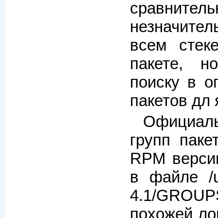
сравнитель
незначите
всем стек
пакете, н
поиску в о
пакетов дл 
Официа
групп паке
RPM версии
в файле /u
4.1/GROUPS
похожей ло