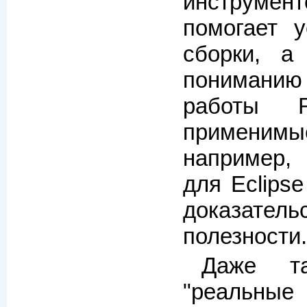
инструм
помогает у
сборки, а
понимани
работы R
применим
например,
для Eclips
доказат
полезности.
Даже т
"реальные 