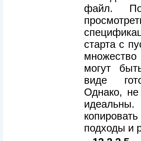
файл. П
просмо
специфик
старта с п
множеств
могут быт
виде гот
Однако, не
идеальны.
копировать
подходы и 