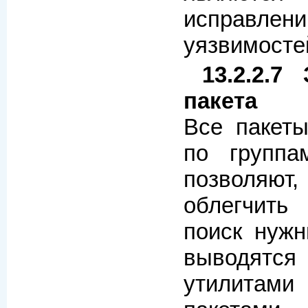
исправле
уязвимосте
13.2.2.7
пакета
Все пакеты
по группа
позволяю
облегчит
поиск нужн
выводятс
утилитам