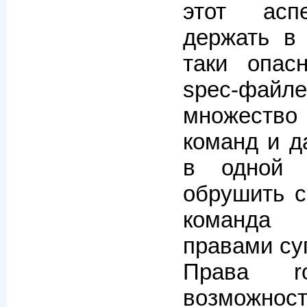
этот асп
держать в 
таки опас
spec-файл
множеств
команд и д
в одной 
обрушить с
команда 
правами су
Права ro
возможнос