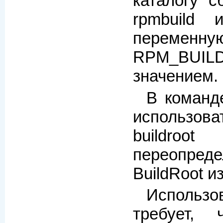
каталогу с
rpmbuild и
переменн
RPM_BUI
значением.
В команд
использо
build
переопреде
BuildRoot и
Использо
требует,