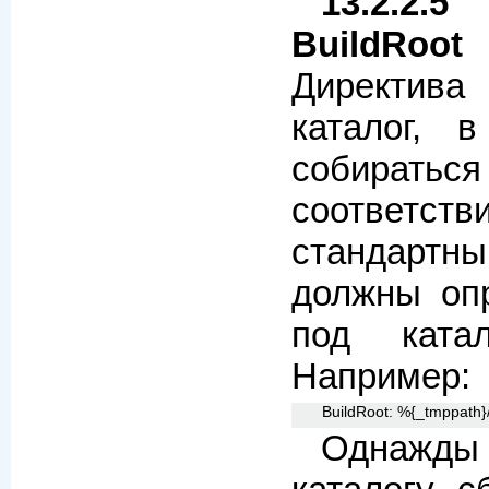
13.2.2.
BuildRoot
Директива 
каталог, 
собира
соотве
стандартн
должны опр
под катал
Например:
BuildRoot: %{_tmppath}
Однажды 