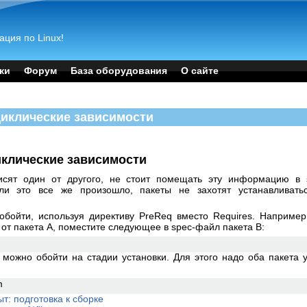
ация по Linux!
ки
Форум
База оборудования
О сайте
 циклические зависимости
циклические зависимости
исят один от другого, не стоит помещать эту информацию в 
Если это все же произошло, пакеты не захотят устанавливать
.
бойти, используя директиву PreReq вместо Requires. Например,
т от пакета А, поместите следующее в spec-файл пакета В:
 можно обойти на стадии установки. Для этого надо оба пакета 
m
т: подготовка к сборке