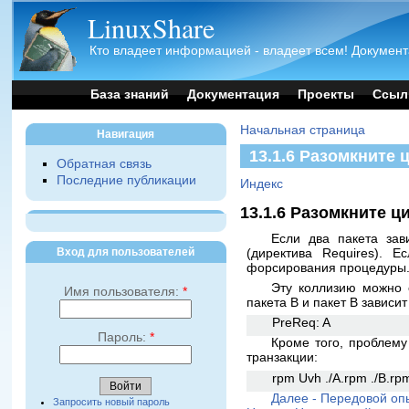
LinuxShare
Кто владеет информацией - владеет всем! Документ
База знаний
Документация
Проекты
Ссыл
Начальная страница
Навигация
13.1.6 Разомкните
Обратная связь
Последние публикации
Индекс
13.1.6 Разомкните 
Если два пакета зав
Вход для пользователей
(директива Requires). 
форсирования процедуры
Эту коллизию можно о
Имя пользователя:
*
пакета В и пакет В зависи
PreReq: A
Пароль:
*
Кроме того, проблему
транзакции:
rpm Uvh ./A.rpm ./B.rp
Далее - Передовой опы
Запросить новый пароль