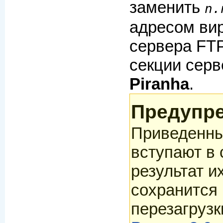
заменить
n.
адресом ви
сервера FTP
секции сер
Piranha
.
Предупр
Приведенн
вступают в 
результат и
сохранится
перезагрузк