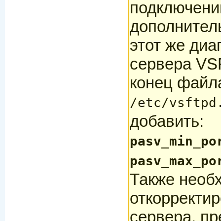
подключени
дополнител
этот же диа
сервера VSF
конец файл
/etc/vsftpd
добавить:
pasv_min_po
pasv_max_po
Также необ
откорректир
сервера, п