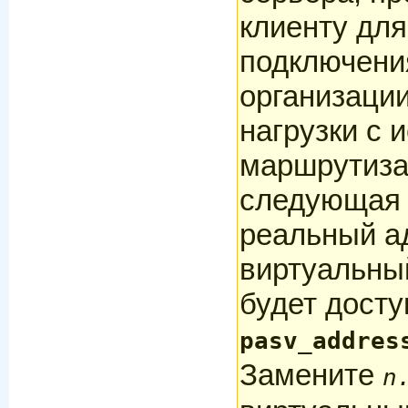
клиенту для
подключени
организаци
нагрузки с 
маршрутиза
следующая 
реальный а
виртуальный
будет досту
pasv_addres
Замените
n