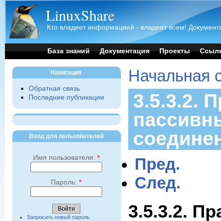
LinuxShare
Кто владеет информацией - владеет всем! Документа
База знаний
Документация
Проекты
Ссыл
Начальная 
Навигация
Обратная связь
3.5.3.2. 
Последние публикации
пассивн
соедине
Вход для пользователей
Имя пользователя:
*
Пред.
След.
Пароль:
*
3.5.3.2. П
Запросить новый пароль