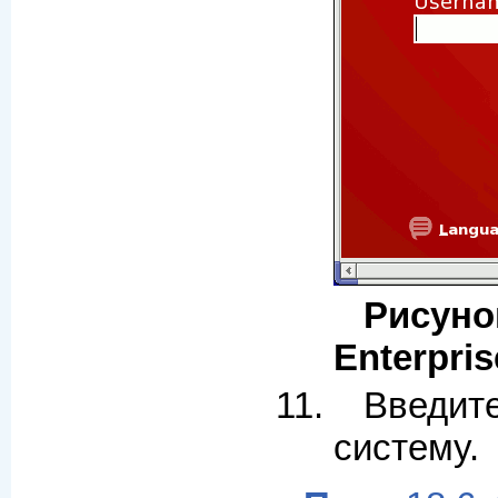
Рисун
Enterpris
Введит
систему.