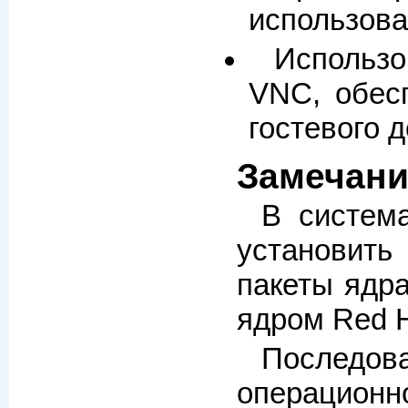
использова
Использ
VNC, обес
гостевого 
Замечани
В систем
установить 
пакеты ядр
ядром Red Ha
Последова
операционно