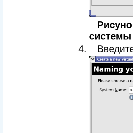
Рисуно
системы
Введит