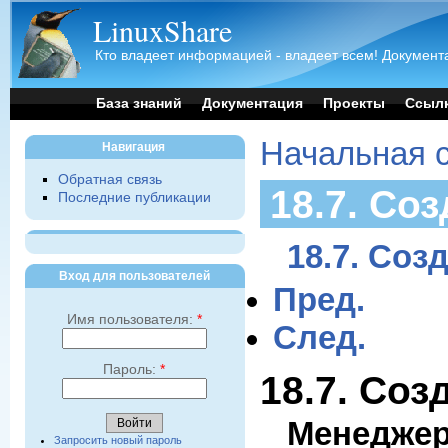
LinuxShare
Кто владеет информацией - владеет всем! Документа
База знаний
Документация
Проекты
Ссыл
Начальная 
Навигация
Обратная связь
18.7. Со
Последние публикации
18.7. Со
Вход для пользователей
Пред.
Имя пользователя:
*
След.
Пароль:
*
18.7. Со
Менеджер
Запросить новый пароль