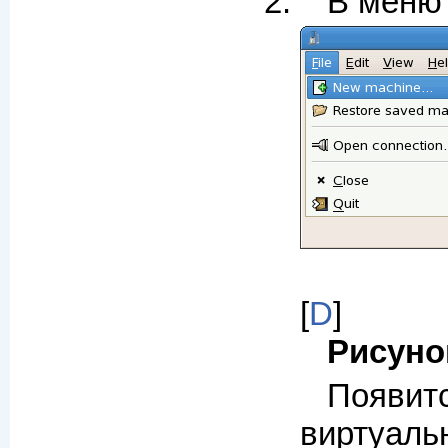
В мен
[
D
]
Рисуно
Появи
виртуаль