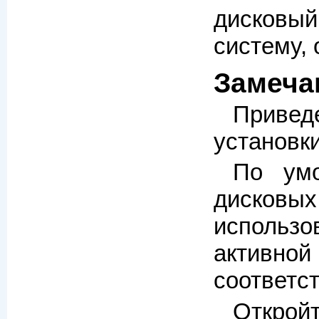
дисковы
систему,
Замеча
Привед
установк
По умо
дисков
использо
активн
соответст
Откройт