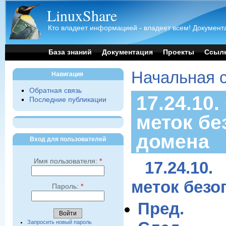
LinuxShare
Кто владеет информацией - владеет всем! Документа
База знаний
Документация
Проекты
Ссыл
Начальная 
Навигация
Обратная связь
17.24.10
Последние публикации
меток бе
домена
Вход для пользователей
Имя пользователя:
*
17.24.1
меток безо
Пароль:
*
Пред.
Запросить новый пароль