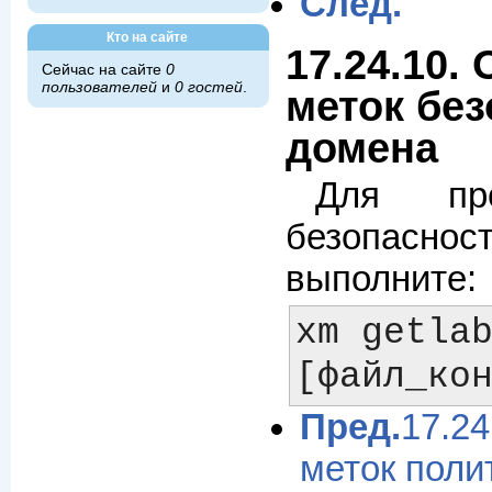
След.
Кто на сайте
17.24.10.
Сейчас на сайте
0
пользователей
и
0 гостей
.
меток бе
домена
Для про
безопас
выполните:
xm getlab
Пред.
17.2
меток поли