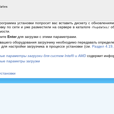
dates
программа установки попросит вас вставить дискету с обновления
вку по сети и уже разместили на сервере в каталоге
об
rhupdates/
мости.
мите
Enter
для загрузки с этими параметрами.
вашего оборудования загрузчику необходимо передавать определ
 для настройки загрузчика в процессе установки (см.
Раздел 4.19,
ые параметры загрузки для систем
Intel
® и AMD
содержит инфор
ные параметры загрузки
установки