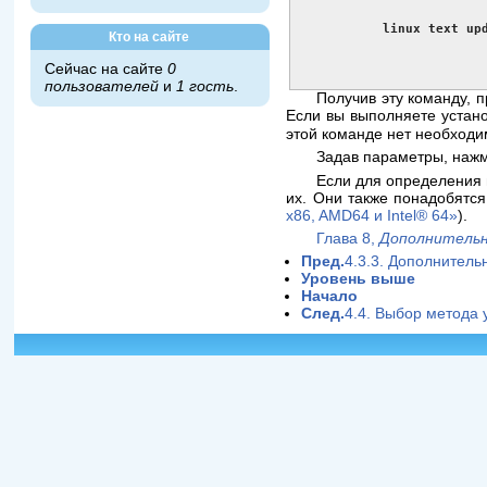
linux text up
Кто на сайте
Сейчас на сайте
0
пользователей
и
1 гость
.
Получив эту команду, 
Если вы выполняете устано
этой команде нет необходи
Задав параметры, наж
Если для определения 
их. Они также понадобятся
x86, AMD64 и
Intel
® 64»
).
Глава 8,
Дополнительн
Пред.
4.3.3. Дополнитель
Уровень выше
Начало
След.
4.4. Выбор метода 