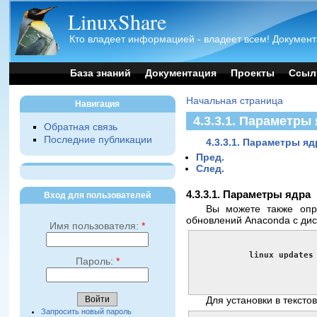
LinuxShare
Кто владеет информацией - владеет всем! Документ
База знаний
Документация
Проекты
Ссыл
Начальная страница
Навигация
4.3.3.1. Параметры
Обратная связь
Последние публикации
4.3.3.1. Параметры яд
Пред.
След.
4.3.3.1. Параметры ядра
Вход для пользователей
Вы можете также опр
обновлений Anaconda с дис
Имя пользователя:
*
linux updates
Пароль:
*
Для установки в тексто
Запросить новый пароль