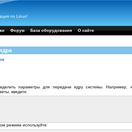
ация по Linux!
ки
Форум
База оборудования
О сайте
 ядра
ра
еделить параметры для передачи ядру системы. Например, ч
кеты, введите:
вом режиме используйте: