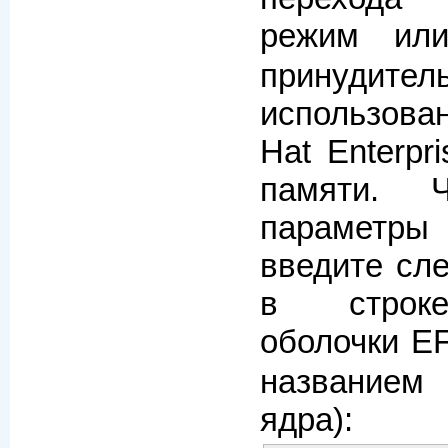
режим и
принудител
использован
Hat Enterpr
памяти. Ч
параметр
введите сл
в строке
оболочки E
названием
ядра):