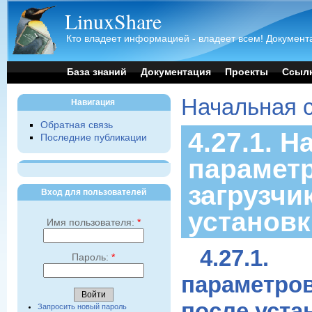
LinuxShare
Кто владеет информацией - владеет всем! Документа
База знаний
Документация
Проекты
Ссыл
Начальная 
Навигация
Обратная связь
4.27.1. 
Последние публикации
парамет
загрузчи
Вход для пользователей
установк
Имя пользователя:
*
4.27.1
Пароль:
*
параметр
после уста
Запросить новый пароль